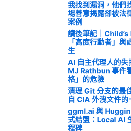
我找到漏洞，他們
場善意揭露卻被法
案例
讀後筆記｜Child’s
「高度行動者」與
生
AI 自主代理人的
MJ Rathbun 
格」的危險
清理 Git 分支的
自 CIA 外洩文件
ggml.ai 與 Huggi
式結盟：Local A
程碑