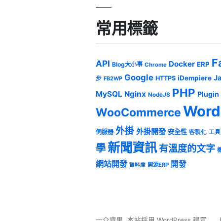
常用標籤
F
API
Docker
ERP
Blog大小事
Chrome
Google
J
iDempiere
HTTPS
步
FB2WP
PHP
MySQL
Nginx
Plugin
NodeJS
Word
WooCommerce
外掛
外掛開發
安全性
伺服器
客製化
工具
新聞資訊
學
有溫度的文字
網站開發
開發
開源ERP
資料庫
一介資男
,
本站採用 WordPress 建置