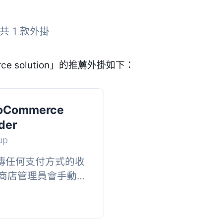
共 1 款外掛
e solution」的推薦外掛如下：
oCommerce
der
up
中上傳任何支付方式的收
商店管理員會手動核
超強更新發布 🤩, 😍 與
通知...