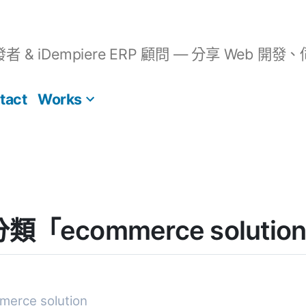
開發者 & iDempiere ERP 顧問 — 分享 We
tact
Works
] 分類「ecommerce solu
rce solution