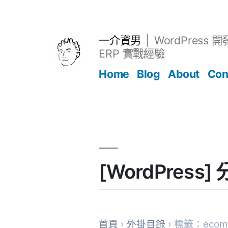
跳
至
主
一介資男
WordPress 
要
ERP 實戰經驗
內
Home
Blog
About
Con
容
文章
[WordPress
首頁
›
外掛目錄
› 標籤：ecomme