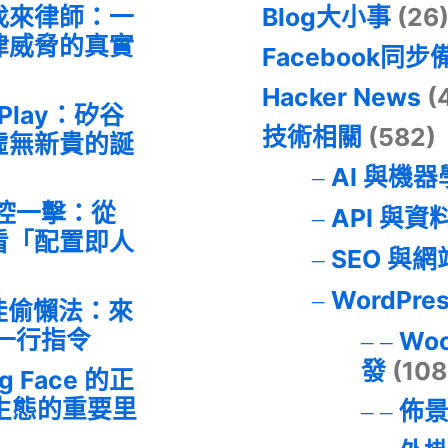
找來律師：一
Blog大小事
(26
律威脅的真實
Facebook同步
Hacker News
(
 Play：矽谷
技術相關
(582)
虛無新貴的誕
AI 與機
失控一擊：從
API 與資
事件看「配置即人
SEO 與
WordPre
最佳偷懶法：來
的一行指令
Wo
發
(108
ng Face 的正
I 生態的重要里
佈