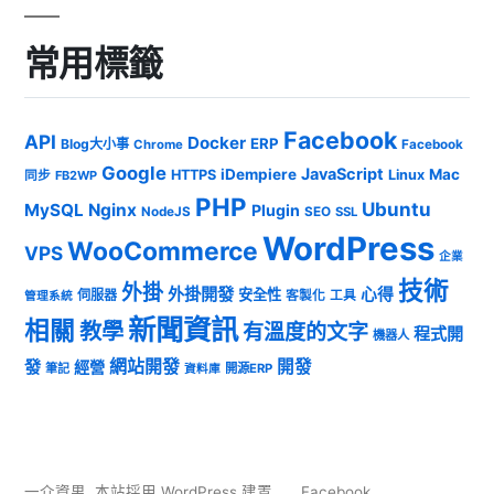
常用標籤
Facebook
API
Docker
ERP
Blog大小事
Chrome
Facebook
Google
JavaScript
iDempiere
Mac
HTTPS
Linux
同步
FB2WP
PHP
Ubuntu
MySQL
Nginx
Plugin
NodeJS
SEO
SSL
WordPress
WooCommerce
VPS
企業
技術
外掛
外掛開發
心得
安全性
伺服器
客製化
工具
管理系統
新聞資訊
相關
教學
有溫度的文字
程式開
機器人
發
網站開發
開發
經營
筆記
開源ERP
資料庫
一介資男
,
本站採用 WordPress 建置
Facebook