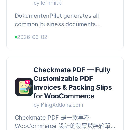
by lernmitki
DokumentenPilot generates all
common business documents
directly from your WooCommerce
2026-06-02
orders. It supports partial deliveries,
a full B2B quote wor...
Checkmate PDF — Fully
Customizable PDF
Invoices & Packing Slips
for WooCommerce
by KingAddons.com
Checkmate PDF 是一款專為
WooCommerce 設計的發票與裝箱單