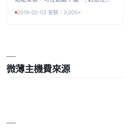
裝時未改變資料庫前綴詞，但之後希望
2019-02-02
·
安裝：3,000+
更改以增加網站安全性並避免 SQL 注
入攻擊，本外...
微薄主機費來源