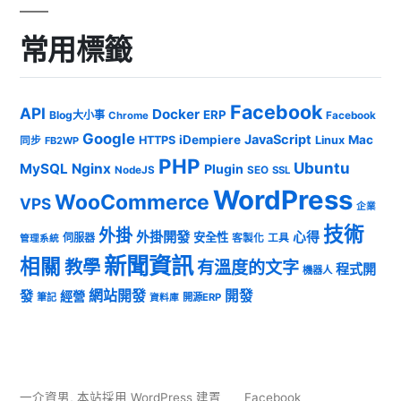
常用標籤
Facebook
API
Docker
ERP
Blog大小事
Chrome
Facebook
Google
JavaScript
iDempiere
Mac
HTTPS
Linux
同步
FB2WP
PHP
Ubuntu
MySQL
Nginx
Plugin
NodeJS
SEO
SSL
WordPress
WooCommerce
VPS
企業
技術
外掛
外掛開發
心得
安全性
伺服器
客製化
工具
管理系統
新聞資訊
相關
教學
有溫度的文字
程式開
機器人
發
網站開發
開發
經營
筆記
開源ERP
資料庫
一介資男
,
本站採用 WordPress 建置
Facebook