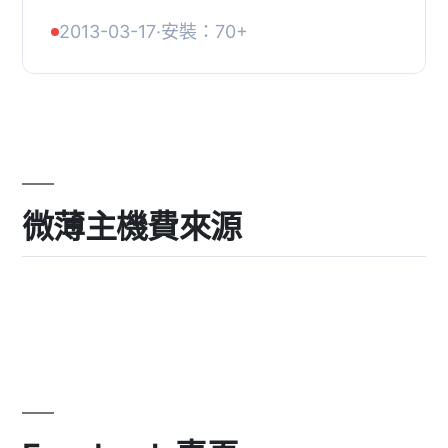
VR jScrollPane Shortcode中獲得更多
2013-03-17
·
安裝：70+
資訊。, 請支持我，造訪我的網站，閱
讀有關高級...
微薄主機費來源