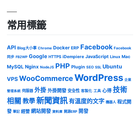
常用標籤
Facebook
API
Docker
ERP
Blog大小事
Chrome
Facebook
Google
JavaScript
iDempiere
Mac
HTTPS
Linux
同步
FB2WP
PHP
Ubuntu
MySQL
Nginx
Plugin
NodeJS
SEO
SSL
WordPress
WooCommerce
VPS
企業
技術
外掛
外掛開發
心得
安全性
伺服器
客製化
工具
管理系統
新聞資訊
相關
教學
有溫度的文字
程式開
機器人
發
網站開發
開發
經營
筆記
開源ERP
資料庫