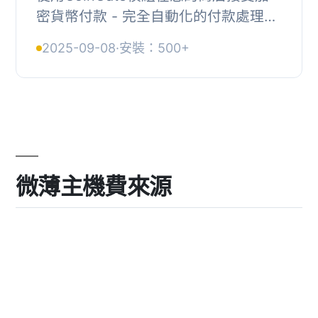
密貨幣付款 - 完全自動化的付款處理和
發票解決方案，適用於線上商店。, 無
2025-09-08
·
安裝：500+
需匯率波動風險，即可收到比特幣和其
他加密貨幣、...
微薄主機費來源