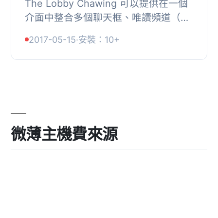
The Lobby Chawing 可以提供在一個
介面中整合多個聊天框、唯讀頻道（廣
播模式）以及線上協助（私人訊息與管
2017-05-15
·
安裝：10+
理員、部門或特定使用者），讓使用者
可以輕鬆地使...
微薄主機費來源