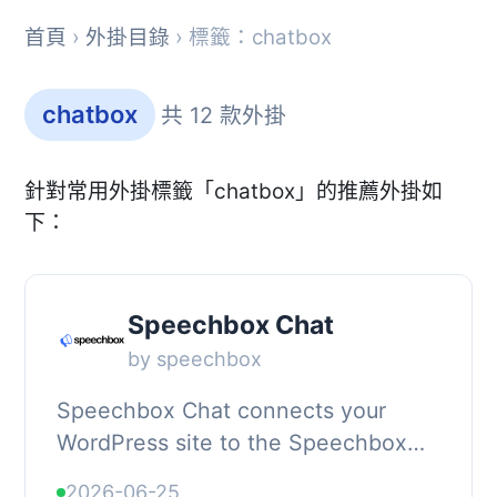
首頁
›
外掛目錄
› 標籤：chatbox
chatbox
共 12 款外掛
針對常用外掛標籤「chatbox」的推薦外掛如
下：
Speechbox Chat
by speechbox
Speechbox Chat connects your
WordPress site to the Speechbox
hosted chat service at
2026-06-25