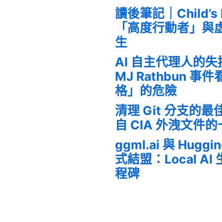
讀後筆記｜Child’s
「高度行動者」與
生
AI 自主代理人的
MJ Rathbun 
格」的危險
清理 Git 分支的
自 CIA 外洩文件
ggml.ai 與 Huggi
式結盟：Local A
程碑