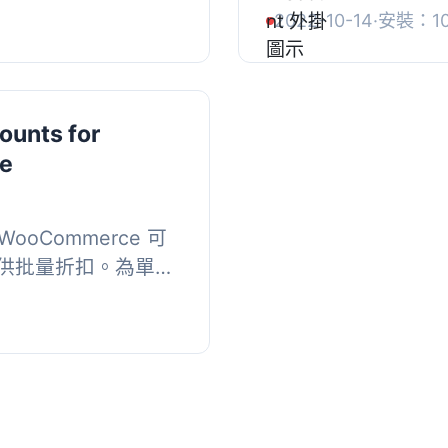
據數量提供產品和類
車項目批發折扣的外
2022-10-14
·
安裝：10
供特殊特權。,...
Woocommerce 2.
ounts for
e
or WooCommerce 可
供批量折扣。為單一
比或固定折扣。透過
，鼓勵...