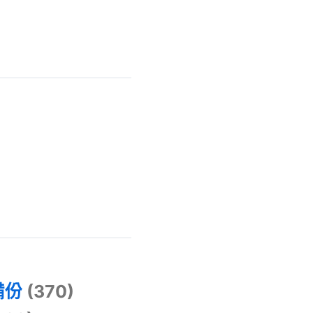
)
備份
(370)