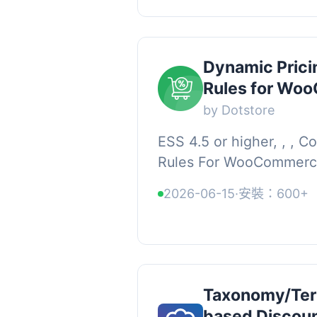
Dynamic Prici
Rules for Wo
by Dotstore
ESS 4.5 or higher, , , C
Rules For WooCommer
幫助您快速為您的 WooCo
2026-06-15
·
安裝：600+
動態折扣和價格規則。, 您可
Taxonomy/Ter
based Discoun