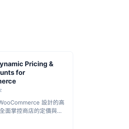
Dynamic Pricing &
unts for
erce
z
 WooCommerce 設計的高
全面掌控商店的定價與促
定價、季節性閃購或會員
鬆管理各...