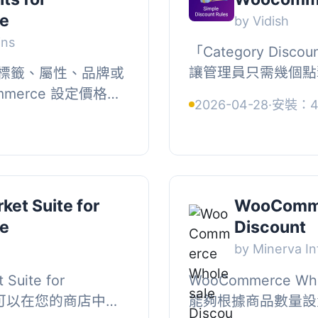
e
by Vidish
ins
「Category Disc
讓管理員只需幾個點
標籤、屬性、品牌或
WooCommerce
merce 設定價格折
2026-04-28
·
安裝：4,
您不需要為折扣單獨創
、登入使用者或特定
用折扣...
ket Suite for
WooComme
e
Discount
by Minerva I
Suite for
WooCommerce Who
gin 可以在您的商店中為
能夠根據商品數量設置 