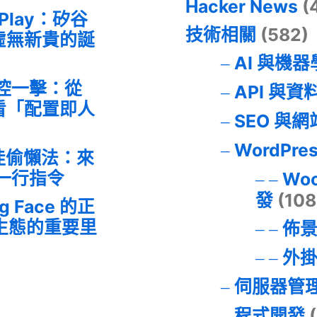
Hacker News
(
 Play：矽谷
技術相關
(582)
虛無新貴的誕
AI 與機
失控一擊：從
API 與資
事件看「配置即人
SEO 與
WordPre
最佳偷懶法：來
的一行指令
Wo
發
(108
ng Face 的正
I 生態的重要里
佈
外
伺服器管
程式開發
(