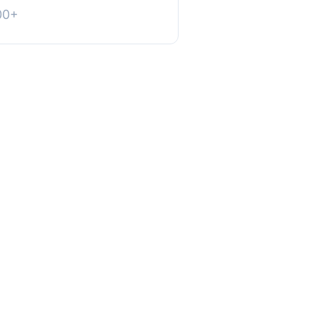
掛程式。此外掛程式與
0+
7.0 及以上版本相容。...