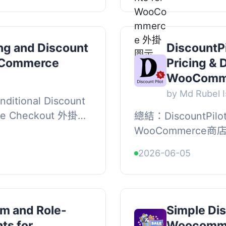
ng and Discount
DiscountP
oCommerce
Pricing & 
WooComm
by Md Rubel 
onditional Discount
ce Checkout 外掛將
總結：DiscountP
mmerce 商店建立
WooCommerc
以...
規則的外掛。從簡單
2026-06-05
BOGO優惠和分層
控...
m and Role-
Simple Dis
ts for
Woocomm