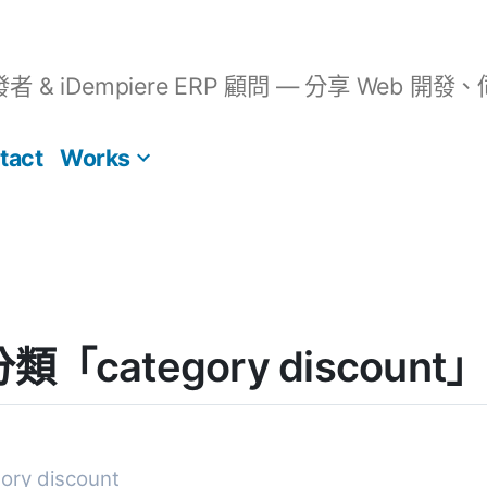
開發者 & iDempiere ERP 顧問 — 分享 We
tact
Works
] 分類「category discou
ry discount