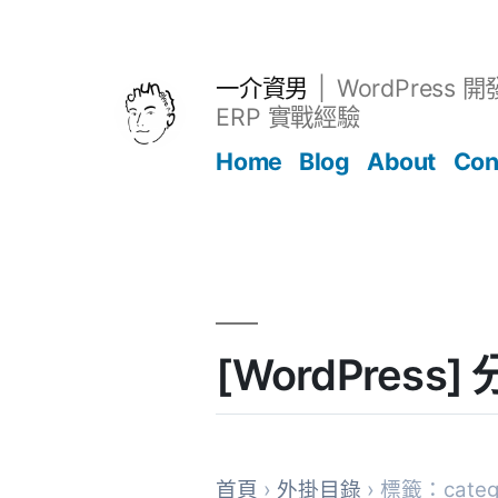
跳
至
主
一介資男
WordPress 
要
ERP 實戰經驗
內
Home
Blog
About
Con
容
文章
[WordPress
首頁
›
外掛目錄
› 標籤：catego