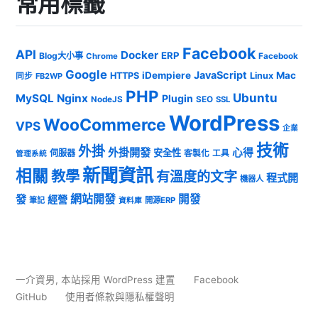
常用標籤
Facebook
API
Docker
ERP
Blog大小事
Chrome
Facebook
Google
JavaScript
iDempiere
Mac
HTTPS
Linux
同步
FB2WP
PHP
Ubuntu
MySQL
Nginx
Plugin
NodeJS
SEO
SSL
WordPress
WooCommerce
VPS
企業
技術
外掛
外掛開發
心得
安全性
伺服器
客製化
工具
管理系統
新聞資訊
相關
教學
有溫度的文字
程式開
機器人
發
網站開發
開發
經營
筆記
開源ERP
資料庫
一介資男
,
本站採用 WordPress 建置
Facebook
GitHub
使用者條款與隱私權聲明