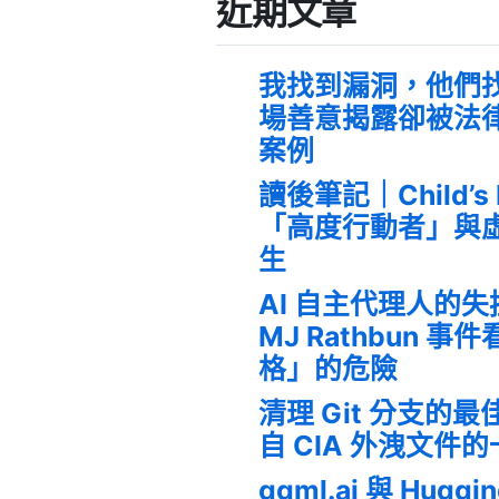
近期文章
我找到漏洞，他們
場善意揭露卻被法
案例
讀後筆記｜Child’s
「高度行動者」與
生
AI 自主代理人的
MJ Rathbun 
格」的危險
清理 Git 分支的
自 CIA 外洩文件
ggml.ai 與 Huggi