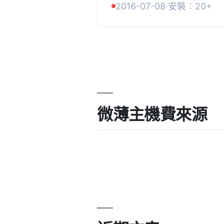
2016-07-08
·
安裝：20+
和頁面分開。, 按可用性、
微薄主機費來源