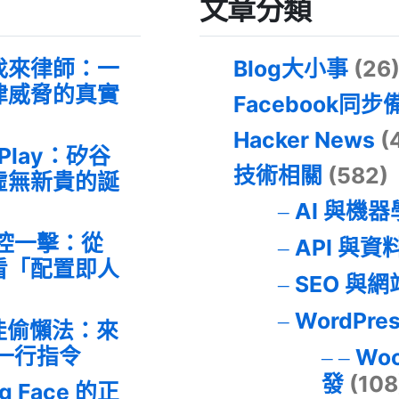
文章分類
找來律師：一
Blog大小事
(26
律威脅的真實
Facebook同步
Hacker News
(
 Play：矽谷
技術相關
(582)
虛無新貴的誕
AI 與機
失控一擊：從
API 與資
事件看「配置即人
SEO 與
WordPre
最佳偷懶法：來
的一行指令
Wo
發
(108
ng Face 的正