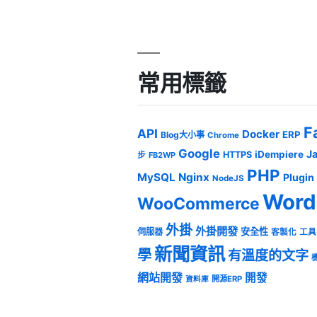
常用標籤
F
API
Docker
ERP
Blog大小事
Chrome
Google
J
iDempiere
HTTPS
步
FB2WP
PHP
MySQL
Nginx
Plugin
NodeJS
Word
WooCommerce
外掛
外掛開發
安全性
伺服器
客製化
工具
新聞資訊
學
有溫度的文字
網站開發
開發
開源ERP
資料庫