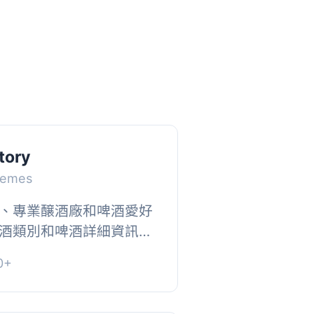
tory
hemes
、專業醸酒廠和啤酒愛好
酒類別和啤酒詳細資訊，
的短碼。, 功能包括：,
0+
鬆分...