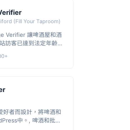
erifier
iford (Fill Your Taproom)
ge Verifier 讓啤酒屋和酒
站訪客已達到法定年齡。
插即用，但也可以在設置
0+
子和...
er
釀酒愛好者而設計，將啤酒和
Press中。, 啤酒和批次
理，可以透過短碼在前端