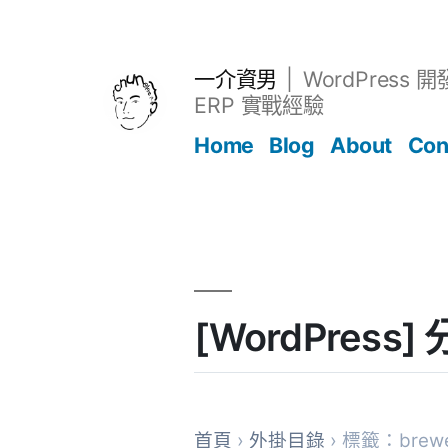
跳
至
主
一介資男
WordPress 
要
ERP 實戰經驗
內
Home
Blog
About
Con
容
文章
[WordPres
首頁
›
外掛目錄
› 標籤：brewe