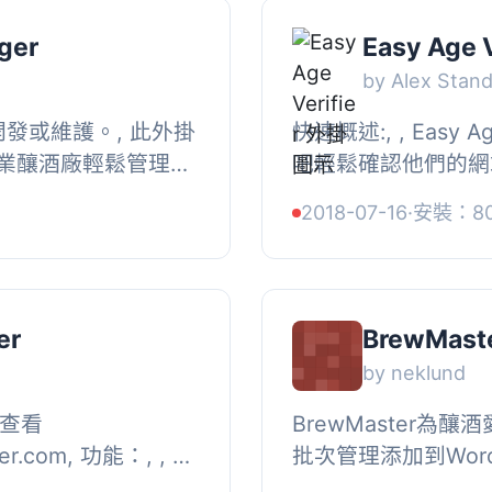
ger
Easy Age V
by Alex Stand
開發或維護。, 此外掛
快速概述:, , Easy A
業釀酒廠輕鬆管理和
吧輕鬆確認他們的網
個全面的啤酒管理部
該外掛程式設計成即
2018-07-16
·
安裝：80
..
頁面、以及一系列的鉤
er
BrewMast
by neklund
請查看
BrewMaster為
ster.com, 功能：, , 特
批次管理添加到Word
使您的啤酒與博客文章
在管理介面中進行管