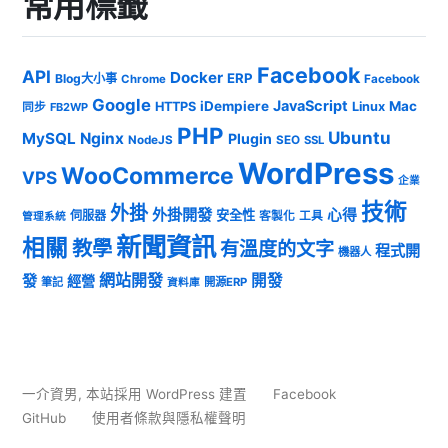
常用標籤
Facebook
API
Docker
ERP
Blog大小事
Chrome
Facebook
Google
JavaScript
iDempiere
Mac
HTTPS
Linux
同步
FB2WP
PHP
Ubuntu
MySQL
Nginx
Plugin
NodeJS
SEO
SSL
WordPress
WooCommerce
VPS
企業
技術
外掛
外掛開發
心得
安全性
伺服器
客製化
工具
管理系統
新聞資訊
相關
教學
有溫度的文字
程式開
機器人
發
網站開發
開發
經營
筆記
開源ERP
資料庫
一介資男
,
本站採用 WordPress 建置
Facebook
GitHub
使用者條款與隱私權聲明