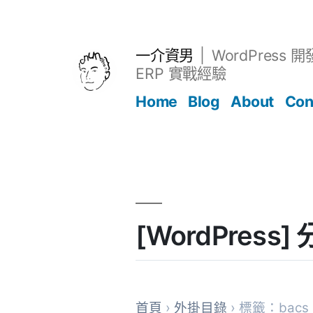
跳
至
主
一介資男
WordPress 
要
ERP 實戰經驗
內
Home
Blog
About
Con
容
文章
[WordPres
首頁
›
外掛目錄
› 標籤：bacs