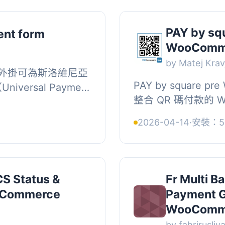
PAY by sq
nt form
WooComm
by Matej Krav
orm 外掛可為斯洛維尼亞
PAY by square p
iversal Payment
整合 QR 碼付款的 W
ooCommerce 整
外掛，讓顧客透過銀
成銀行轉...
2026-04-14
·
安裝：5
碼即可快速完成轉帳付
S Status &
Fr Multi B
oCommerce
Payment G
WooComm
by fahrirusliy