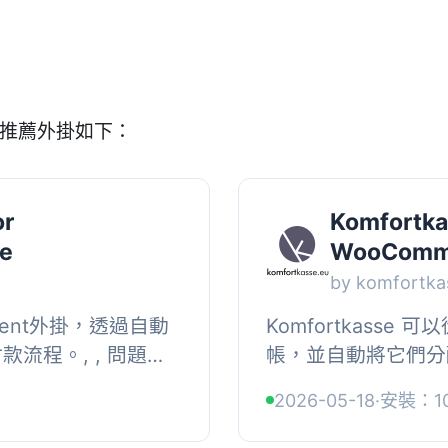
的推薦外掛如下：
or
Komfortka
e
WooComm
by komfortka
yment外掛，透過自動
Komfortkass
流程。, , 問題與
帳，並自動將它們分
nt外掛是針對哪個電子商
配是在背景中自動完
2026-05-18
·
安裝：1
ent...
使名字不匹配、訂單號