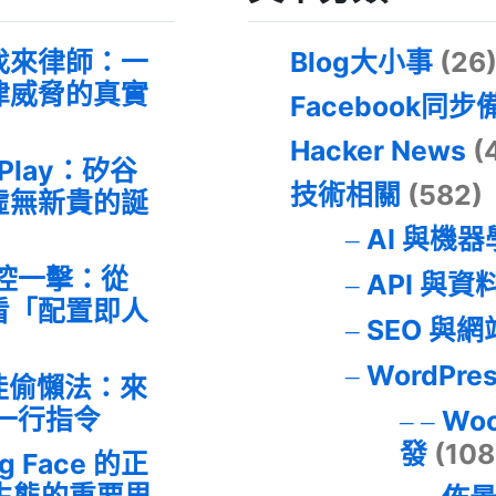
找來律師：一
Blog大小事
(26
律威脅的真實
Facebook同步
Hacker News
(
 Play：矽谷
技術相關
(582)
虛無新貴的誕
AI 與機
失控一擊：從
API 與資
事件看「配置即人
SEO 與
WordPre
最佳偷懶法：來
的一行指令
Wo
發
(108
ng Face 的正
I 生態的重要里