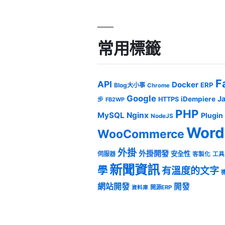
常用標籤
F
API
Docker
ERP
Blog大小事
Chrome
Google
J
iDempiere
HTTPS
步
FB2WP
PHP
MySQL
Nginx
Plugin
NodeJS
Word
WooCommerce
外掛
外掛開發
安全性
伺服器
客製化
工具
新聞資訊
學
有溫度的文字
網站開發
開發
開源ERP
資料庫