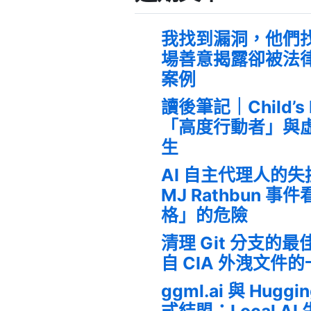
我找到漏洞，他們
場善意揭露卻被法
案例
讀後筆記｜Child’s
「高度行動者」與
生
AI 自主代理人的
MJ Rathbun 
格」的危險
清理 Git 分支的
自 CIA 外洩文件
ggml.ai 與 Huggi
式結盟：Local A