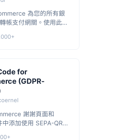
mmerce 為您的所有銀
銀行轉帳支付網關。使用此外
銀行轉帳支付網關。因此
000+
分為多個支...
ode for
rce (GDPR-
)
coernel
mmerce 謝謝頁面和
郵件中添加使用 SEPA-QR
 (bacs)。QR-Code
00+