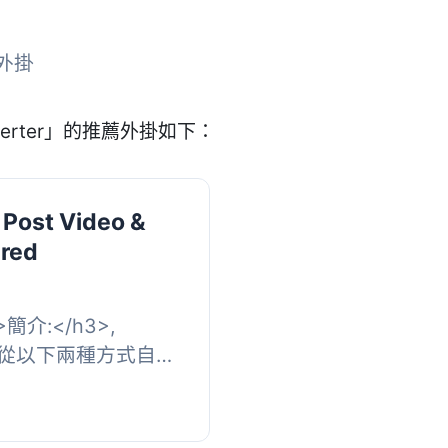
款外掛
verter」的推薦外掛如下：
Post Video &
ured
h3>簡介:</h3>,
允許您從以下兩種方式自動
 <u...