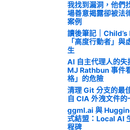
我找到漏洞，他們
場善意揭露卻被法
案例
讀後筆記｜Child’s
「高度行動者」與
生
AI 自主代理人的
MJ Rathbun 
格」的危險
清理 Git 分支的
自 CIA 外洩文件
ggml.ai 與 Huggi
式結盟：Local A
程碑