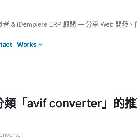
開發者 & iDempiere ERP 顧問 — 分享 We
tact
Works
] 分類「avif converter」
onverter