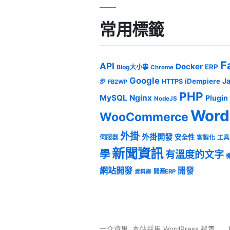
常用標籤
F
API
Docker
ERP
Blog大小事
Chrome
Google
J
iDempiere
HTTPS
步
FB2WP
PHP
MySQL
Nginx
Plugin
NodeJS
Word
WooCommerce
外掛
外掛開發
安全性
伺服器
客製化
工具
新聞資訊
學
有溫度的文字
網站開發
開發
開源ERP
資料庫
一介資男
,
本站採用 WordPress 建置