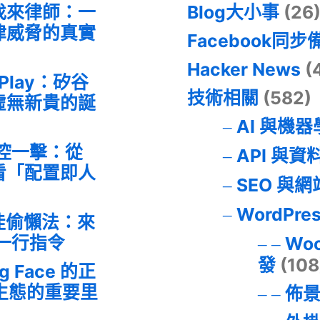
找來律師：一
Blog大小事
(26
律威脅的真實
Facebook同步
Hacker News
(
 Play：矽谷
技術相關
(582)
虛無新貴的誕
AI 與機
失控一擊：從
API 與資
事件看「配置即人
SEO 與
WordPre
最佳偷懶法：來
的一行指令
Wo
發
(108
ng Face 的正
I 生態的重要里
佈