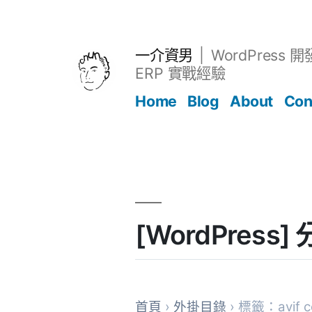
跳
至
主
一介資男
WordPress 
要
ERP 實戰經驗
內
Home
Blog
About
Con
容
文章
[WordPress
首頁
›
外掛目錄
› 標籤：avif c