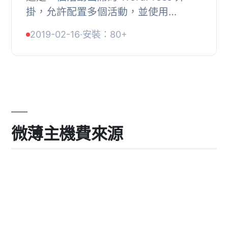
掛，允許配置多個活動，並使用
shortcodes 在任何頁面或文章中嵌入
2019-02-16
·
安裝：80+
多個活動。, , 在管理面板中添加活動，
包括名稱、描述、截...
微薄主機費來源