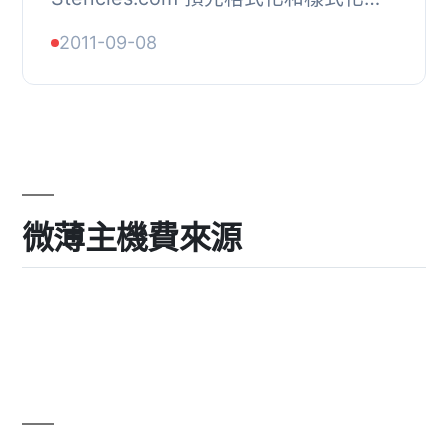
文字、圖片、CSS、模板、HTML、文
2011-09-08
章結構等內容。, 你可以自己創建
Stencies，或者插入其他用戶...
微薄主機費來源