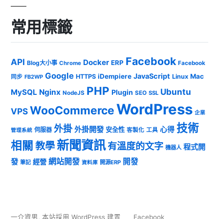
常用標籤
Facebook
API
Docker
ERP
Blog大小事
Chrome
Facebook
Google
JavaScript
iDempiere
Mac
HTTPS
Linux
同步
FB2WP
PHP
Ubuntu
MySQL
Nginx
Plugin
NodeJS
SEO
SSL
WordPress
WooCommerce
VPS
企業
技術
外掛
外掛開發
心得
安全性
伺服器
客製化
工具
管理系統
新聞資訊
相關
教學
有溫度的文字
程式開
機器人
發
網站開發
開發
經營
筆記
開源ERP
資料庫
一介資男
,
本站採用 WordPress 建置
Facebook