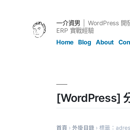
跳
至
主
一介資男
WordPress 
要
ERP 實戰經驗
內
Home
Blog
About
Con
容
文章
[WordPress
首頁
›
外掛目錄
› 標籤：adres