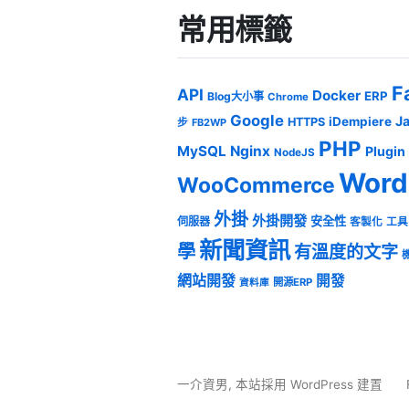
常用標籤
F
API
Docker
ERP
Blog大小事
Chrome
Google
J
iDempiere
HTTPS
步
FB2WP
PHP
MySQL
Nginx
Plugin
NodeJS
Word
WooCommerce
外掛
外掛開發
安全性
伺服器
客製化
工具
新聞資訊
學
有溫度的文字
網站開發
開發
開源ERP
資料庫
一介資男
,
本站採用 WordPress 建置