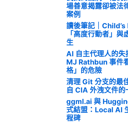
場善意揭露卻被法
案例
讀後筆記｜Child’s
「高度行動者」與
生
AI 自主代理人的
MJ Rathbun 
格」的危險
清理 Git 分支的
自 CIA 外洩文件
ggml.ai 與 Huggi
式結盟：Local A
程碑