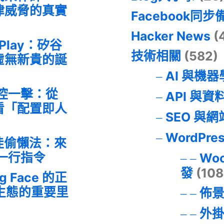
律威脅的真實
Facebook同步
Hacker News
(
 Play：矽谷
技術相關
(582)
虛無新貴的誕
AI 與機
失控一擊：從
API 與資
事件看「配置即人
SEO 與
WordPre
最佳偷懶法：來
的一行指令
Wo
發
(108
ng Face 的正
I 生態的重要里
佈
外