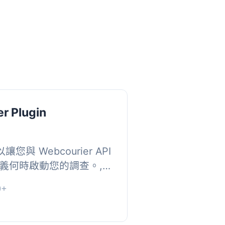
r Plugin
以讓您與 Webcourier API
義何時啟動您的調查。,
urier 的應用程式帳戶檢視
0+
, 例...