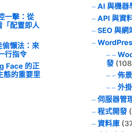
AI 與機
失控一擊：從
API 與資
事件看「配置即人
SEO 與
WordPre
最佳偷懶法：來
的一行指令
Wo
發
(108
ng Face 的正
I 生態的重要里
佈
外
伺服器管
程式開發
(
資料庫
(3