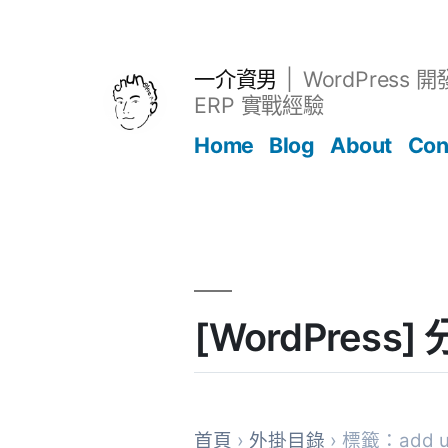
跳
至
主
一介資男
WordPress 
要
ERP 實戰經驗
內
Home
Blog
About
Con
容
文章
[WordPress
首頁
›
外掛目錄
› 標籤：add u