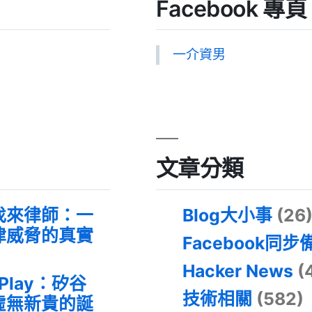
Facebook 專頁
一介資男
文章分類
找來律師：一
Blog大小事
(26
律威脅的真實
Facebook同步
Hacker News
(
 Play：矽谷
技術相關
(582)
虛無新貴的誕