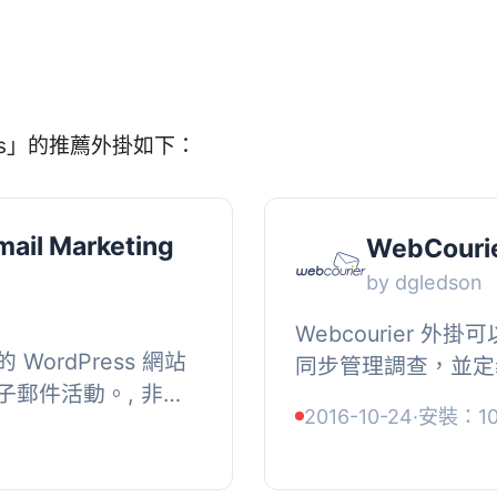
ers」的推薦外掛如下：
ail Marketing
WebCourie
by dgledson
Webcourier 外掛可
ordPress 網站
同步管理調查，並定
郵件活動。, 非常
您可以透過 Webco
2016-10-24
·
安裝：1
案中創建你的範本或
發送回應的報告與圖表。
的活...