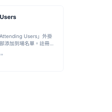
 Users
ending Users」外掛
部添加到場名單。註冊用
提交按鈕以添加或刪除他
0+
作為作者...