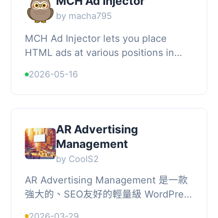
MCH Ad Injector
by macha795
MCH Ad Injector lets you place
HTML ads at various positions in
your WordPress site without editing
2026-05-16
theme files., Features, , Multiple ad
insertion...
AR Advertising
Management
by CoolS2
AR Advertising Management 是一款
強大的、SEO友好的輕量級 WordPress
外掛，旨在簡化網站上的廣告管理。無
2026-03-29