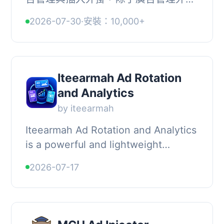
還提供多種功能，讓用戶可以靈活地在
2026-07-30
·
安裝：10,000+
網站中插入各種廣告代碼，包括
AdSense、JavaScr...
Iteearmah Ad Rotation
and Analytics
by iteearmah
Iteearmah Ad Rotation and Analytics
is a powerful and lightweight
advertisement management system
2026-07-17
for WordPress. It allows you to
create, manage, a...