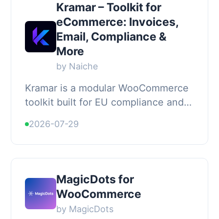
Kramar – Toolkit for
eCommerce: Invoices,
Email, Compliance &
More
by Naiche
Kramar is a modular WooCommerce
toolkit built for EU compliance and
performance. Instead of installing a
2026-07-29
dozen separate single-purpose
plugins, Kra...
MagicDots for
WooCommerce
by MagicDots