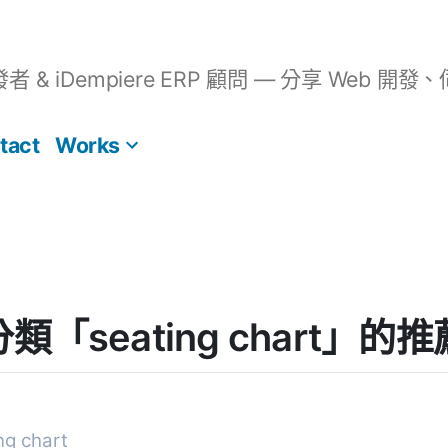
開發者 & iDempiere ERP 顧問 — 分享 We
tact
Works
] 分類「seating chart」
g chart