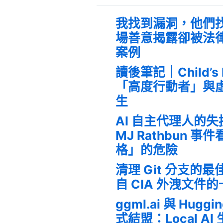
我找到漏洞，他們
場善意揭露卻被法
案例
讀後筆記｜Child’s
「高度行動者」與
生
AI 自主代理人的
MJ Rathbun 
格」的危險
清理 Git 分支的
自 CIA 外洩文件
ggml.ai 與 Huggi
式結盟：Local A