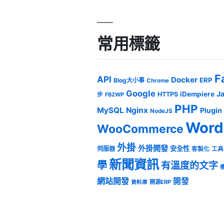
常用標籤
F
API
Docker
ERP
Blog大小事
Chrome
Google
J
iDempiere
HTTPS
步
FB2WP
PHP
MySQL
Nginx
Plugin
NodeJS
Word
WooCommerce
外掛
外掛開發
安全性
伺服器
客製化
工具
新聞資訊
學
有溫度的文字
網站開發
開發
開源ERP
資料庫