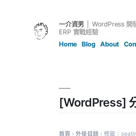
跳
至
主
一介資男
WordPress 
要
ERP 實戰經驗
內
Home
Blog
About
Con
容
文章
[WordPress
首頁
›
外掛目錄
› 標籤：seatin