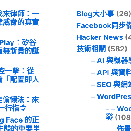
找來律師：一
Blog大小事
(26
律威脅的真實
Facebook同步
Hacker News
(
 Play：矽谷
技術相關
(582)
虛無新貴的誕
AI 與機
失控一擊：從
API 與資
事件看「配置即人
SEO 與
WordPre
最佳偷懶法：來
的一行指令
Wo
發
(108
ng Face 的正
I 生態的重要里
佈