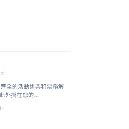
ad
個功能齊全的活動售票和票務解
此外掛在您的
站上添加事件售票和票房功
0+
掛只是一個輕量級的外...