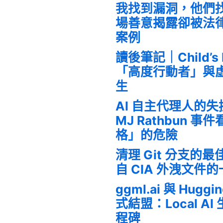
我找到漏洞，他們
場善意揭露卻被法
案例
讀後筆記｜Child’s
「高度行動者」與
生
AI 自主代理人的
MJ Rathbun 
格」的危險
清理 Git 分支的
自 CIA 外洩文件
ggml.ai 與 Huggi
式結盟：Local A
程碑