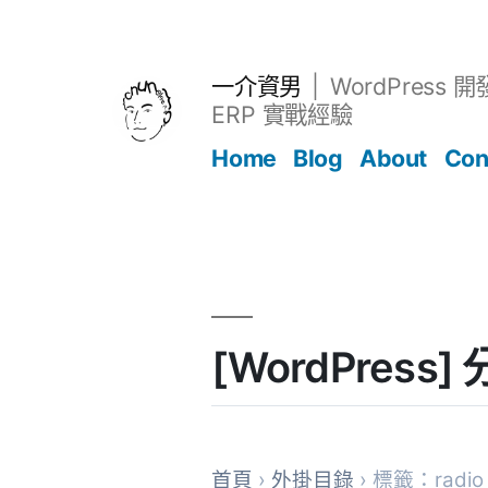
跳
至
主
一介資男
WordPress 
要
ERP 實戰經驗
內
Home
Blog
About
Con
容
文章
[WordPress
首頁
›
外掛目錄
› 標籤：radio 