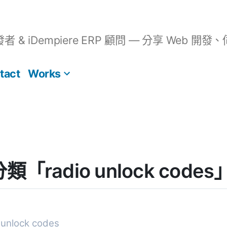
開發者 & iDempiere ERP 顧問 — 分享 We
tact
Works
] 分類「radio unlock co
unlock codes