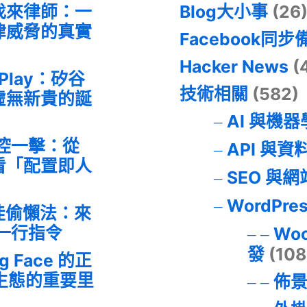
找來律師：一
Blog大小事
(26
律威脅的真實
Facebook同步
Hacker News
(
 Play：矽谷
技術相關
(582)
虛無新貴的誕
AI 與機
失控一擊：從
API 與資
事件看「配置即人
SEO 與
WordPre
最佳偷懶法：來
的一行指令
Wo
發
(108
ng Face 的正
I 生態的重要里
佈