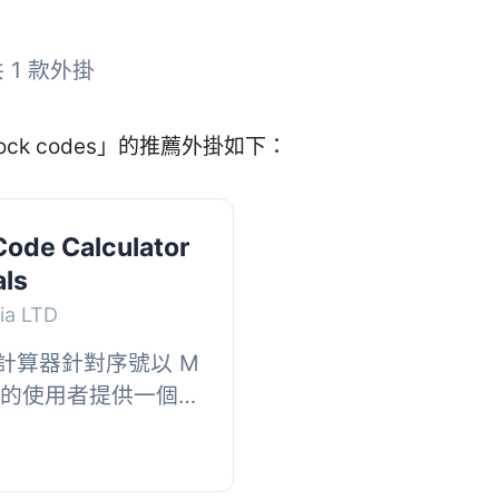
 1 款外掛
lock codes」的推薦外掛如下：
Code Calculator
als
ia LTD
計算器針對序號以 M
您的使用者提供一個輕
的 M 和 V 序列
..