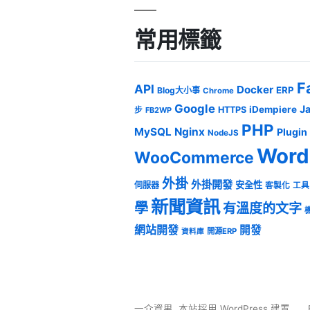
常用標籤
F
API
Docker
ERP
Blog大小事
Chrome
Google
J
iDempiere
HTTPS
步
FB2WP
PHP
MySQL
Nginx
Plugin
NodeJS
Word
WooCommerce
外掛
外掛開發
安全性
伺服器
客製化
工具
新聞資訊
學
有溫度的文字
網站開發
開發
開源ERP
資料庫
一介資男
,
本站採用 WordPress 建置