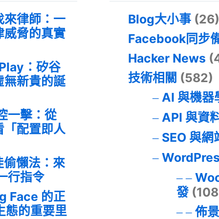
找來律師：一
Blog大小事
(26
律威脅的真實
Facebook同步
Hacker News
(
 Play：矽谷
技術相關
(582)
虛無新貴的誕
AI 與機
失控一擊：從
API 與資
事件看「配置即人
SEO 與
WordPre
最佳偷懶法：來
的一行指令
Wo
發
(108
ng Face 的正
I 生態的重要里
佈