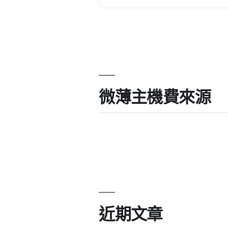
輕...
微薄主機費來源
近期文章