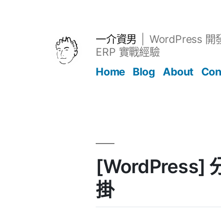
跳
至
主
一介資男
WordPress 
要
ERP 實戰經驗
內
Home
Blog
About
Con
容
文章
[WordPress]
掛