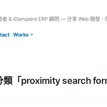
開發者 & iDempiere ERP 顧問 — 分享 We
tact
Works
 分類「proximity search