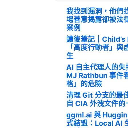
我找到漏洞，他們
場善意揭露卻被法
案例
讀後筆記｜Child’s
「高度行動者」與
生
AI 自主代理人的
MJ Rathbun 
格」的危險
清理 Git 分支的
自 CIA 外洩文件
ggml.ai 與 Huggi
式結盟：Local A