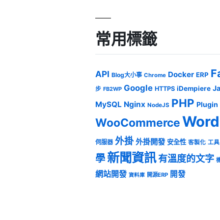
常用標籤
F
API
Docker
ERP
Blog大小事
Chrome
Google
J
iDempiere
HTTPS
步
FB2WP
PHP
MySQL
Nginx
Plugin
NodeJS
Word
WooCommerce
外掛
外掛開發
安全性
伺服器
客製化
工具
新聞資訊
學
有溫度的文字
網站開發
開發
開源ERP
資料庫