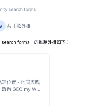
ty search forms
s
共 1 款外掛
 search forms」的推薦外掛如下：
 的地理位置、地圖與臨
過 GEO my WP
 API 與
+
提供的強大功能，你可以