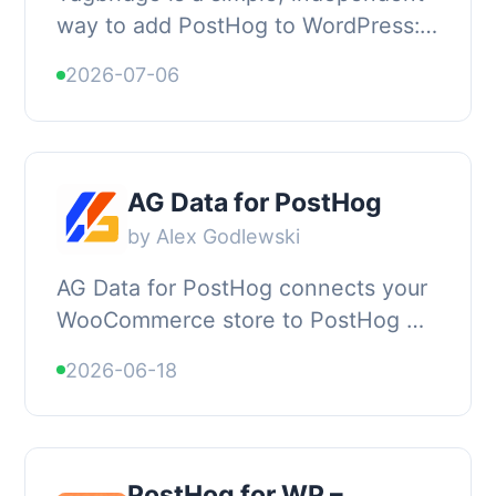
way to add PostHog to WordPress:
PostHog for WordPress, without
2026-07-06
touching code. Enter your PostHog
project API ke...
AG Data for PostHog
by Alex Godlewski
AG Data for PostHog connects your
WooCommerce store to PostHog —
the open-source product analytics
2026-06-18
platform. Track the complete
customer journey fr...
PostHog for WP –