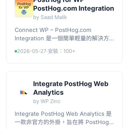
PostHog.com Integration
by Saad Malik
Connect WP – PostHog.com
Integration 是一個簡單輕量的解決方
案，可將 PostHog.com Snippet 代碼
2026-05-27
·
安裝：100+
插入到你的 WordPress 網站中。
Integrate PostHog Web
Analytics
by WP Zinc
Integrate PostHog Web Analytics 是
一款非官方的外掛，旨在將 PostHog