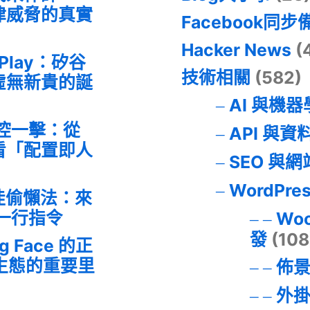
律威脅的真實
Facebook同步
Hacker News
(
 Play：矽谷
技術相關
(582)
虛無新貴的誕
AI 與機
失控一擊：從
API 與資
事件看「配置即人
SEO 與
WordPre
最佳偷懶法：來
的一行指令
Wo
發
(108
ng Face 的正
I 生態的重要里
佈
外