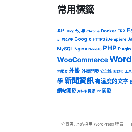
常用標籤
F
API
Docker
ERP
Blog大小事
Chrome
Google
J
iDempiere
HTTPS
步
FB2WP
PHP
MySQL
Nginx
Plugin
NodeJS
Word
WooCommerce
外掛
外掛開發
安全性
伺服器
客製化
工具
新聞資訊
學
有溫度的文字
網站開發
開發
開源ERP
資料庫
一介資男
,
本站採用 WordPress 建置