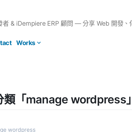
開發者 & iDempiere ERP 顧問 — 分享 We
tact
Works
] 分類「manage wordpr
e wordpress