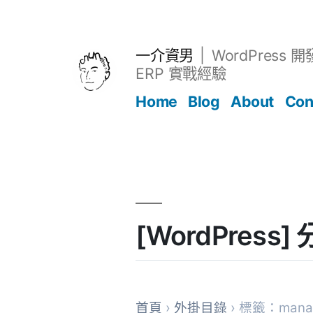
跳
至
主
一介資男
WordPress 
要
ERP 實戰經驗
內
Home
Blog
About
Con
容
文章
[WordPress
首頁
›
外掛目錄
› 標籤：manag