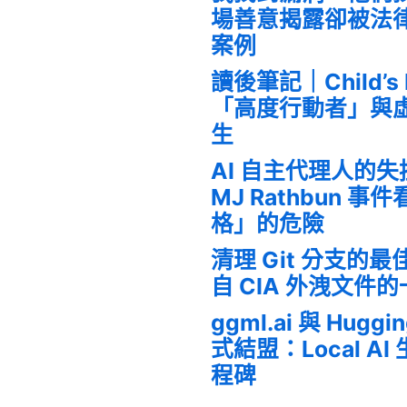
場善意揭露卻被法
案例
讀後筆記｜Child’s
「高度行動者」與
生
AI 自主代理人的
MJ Rathbun 
格」的危險
清理 Git 分支的
自 CIA 外洩文件
ggml.ai 與 Huggi
式結盟：Local A
程碑