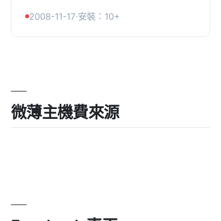
聯絡人資料。, 插件還提供
2008-11-17
·
安裝：10+
OpenInviter 的所有優秀功能：, , 自動
更新, 本地和遠程調試, , ...
微薄主機費來源