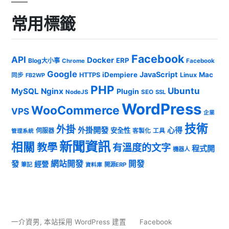
常用標籤
Facebook
API
Docker
ERP
Blog大小事
Chrome
Facebook
Google
JavaScript
iDempiere
Mac
HTTPS
Linux
同步
FB2WP
PHP
Ubuntu
MySQL
Nginx
Plugin
NodeJS
SEO
SSL
WordPress
WooCommerce
VPS
企業
技術
外掛
外掛開發
心得
安全性
伺服器
客製化
工具
管理系統
新聞資訊
相關
教學
有溫度的文字
程式開
機器人
發
網站開發
開發
經營
筆記
開源ERP
資料庫
一介資男
,
本站採用 WordPress 建置
Facebook