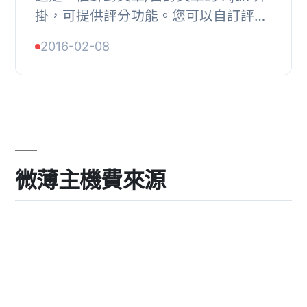
掛，可提供評分功能。您可以自訂評分
類型、顏色、計數等。此外掛還有自訂
2016-02-08
登入表單，同樣支援 Ajax。外掛內有簡
易的捷徑...
微薄主機費來源