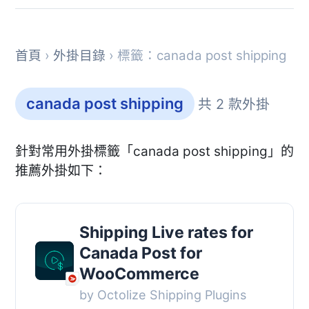
首頁
›
外掛目錄
› 標籤：canada post shipping
canada post shipping
共 2 款外掛
針對常用外掛標籤「canada post shipping」的
推薦外掛如下：
Shipping Live rates for
Canada Post for
WooCommerce
by Octolize Shipping Plugins