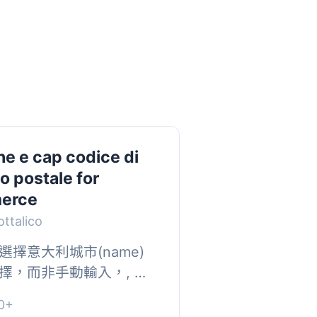
ane e cap codice di
 postale for
erce
ttalico
擇意大利城市(name)
擇，而非手動輸入，, 並
況下自動填寫城市對應的
0+
用於41個...