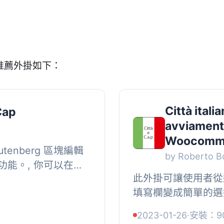
推薦外掛如下：
Città itali
Cap
avviamento
Woocomm
enberg 區塊編輯
by Roberto Bo
能。, 你可以在
此外掛可讓使用者從選
。, WordPress
填寫欄變成簡單的選
s 5.8...
在填寫條件符合的情
2023-01-26
·
安裝：9
郵遞區號(cap)，(不適