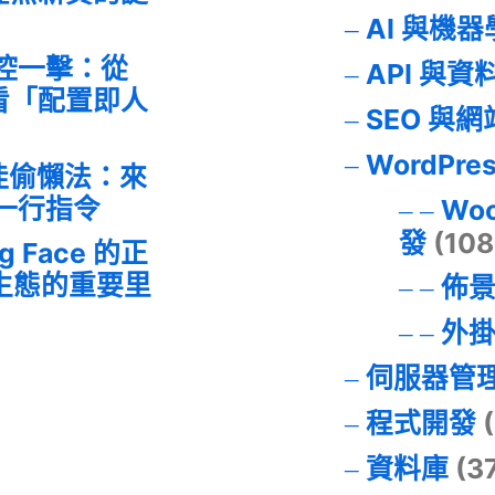
AI 與機
失控一擊：從
API 與資
事件看「配置即人
SEO 與
WordPre
最佳偷懶法：來
的一行指令
Wo
發
(108
ng Face 的正
I 生態的重要里
佈
外
伺服器管
程式開發
(
資料庫
(3