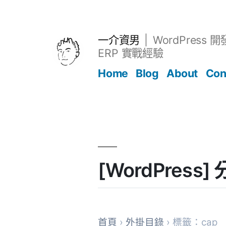
跳
至
主
一介資男
WordPress 
要
ERP 實戰經驗
內
Home
Blog
About
Con
容
文章
[WordPres
首頁
›
外掛目錄
› 標籤：cap