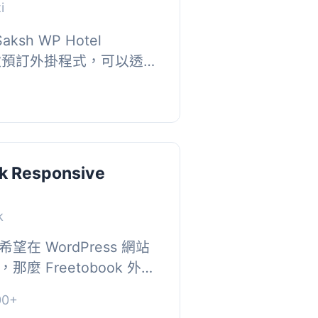
i
 是一款預訂外掛程式，可以透過
 銷售飯店客房並進行線上付
k Responsive
k
在 WordPress 網站
麼 Freetobook 外掛
 欲瞭解更多資訊並註冊帳
0+
站。, ...