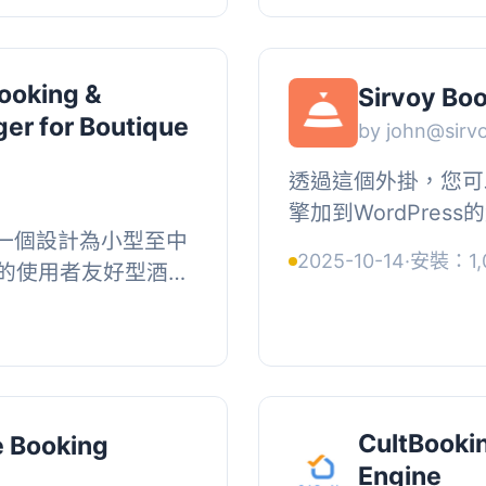
Booking &
Sirvoy Bo
ger for Boutique
by john@sirv
透過這個外掛，您可以
擎加到WordPre
gic是一個設計為小型至中
的線上預訂。, 預訂會
2025-10-14
·
安裝：1,
的使用者友好型酒店
戶中，您可以在https://
和增強運營。
能套件，讓...
CultBooki
e Booking
Engine