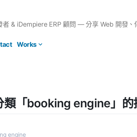
開發者 & iDempiere ERP 顧問 — 分享 We
tact
Works
] 分類「booking engine
g engine