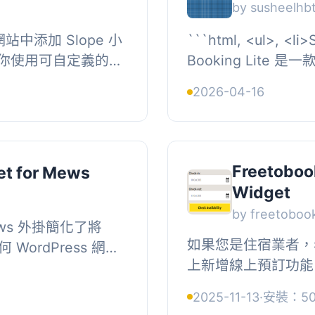
by susheelhbt
網站中添加 Slope 小
```html, <ul>, <li>Saksh WP Hotel
你使用可自定義的
Booking Lite
、套餐和促銷。, 資訊,
WooCommerce
2026-04-16
...
款。</li>, &l...
Freetoboo
et for Mews
Widget
by freetoboo
 Mews 外掛簡化了將
如果您是住宿業者，希望
WordPress 網站
上新增線上預訂功能，那
及旅宿業者可以輕鬆
是您的理想選擇。,
」按鈕或...
2025-11-13
·
安裝：50
號，請造訪我們的官方網