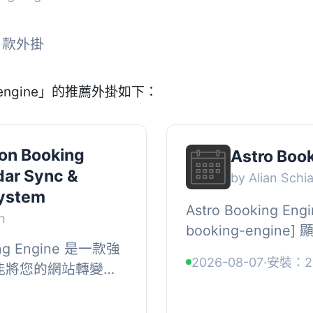
5 款外掛
 engine」的推薦外掛如下：
on Booking
Astro Boo
dar Sync &
by Alian Schi
System
Astro Booking E
n
booking-engi
king Engine 是一款強
個熱門訂房引擎供應
2026-08-07
·
安裝：2
掛，能將您的網站轉變為
房功能。, , 【主要功能
irbnb、
的日曆同步，適合各類...