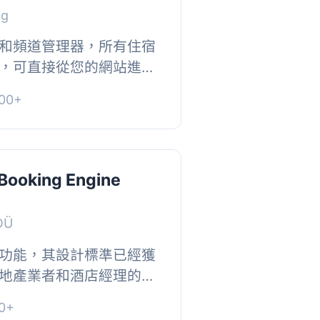
ng
和頻道管理器，所有住宿
，可直接從您的網站進行
的 CultBooking 引擎, 頂
00+
 和頻...
Booking Engine
OÜ
功能，其設計標準已經獲
地產業者和酒店經理的認
製作最新版本的預訂引
0+
完整的引...