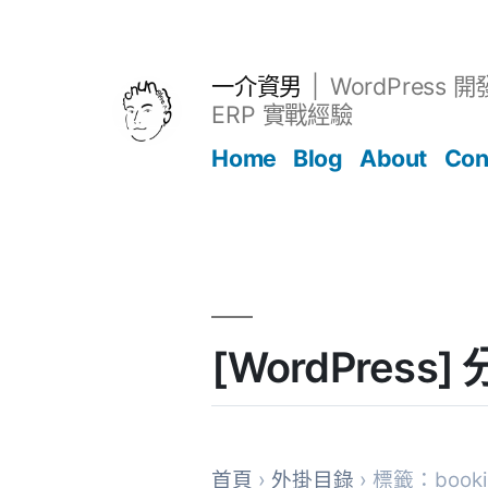
跳
至
主
一介資男
WordPress 
要
ERP 實戰經驗
內
Home
Blog
About
Con
容
文章
[WordPress
首頁
›
外掛目錄
› 標籤：bookin