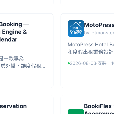
 Booking —
MotoPress
g Engine &
by jetmonste
alendar
MotoPress Hote
和度假出租業務設計的完
ng 是一款專為
租賃系統，提供簡易
2026-08-03
·
安裝：10
飯店訂房外掛，讓度假租
設定，適合各類住宿業者
飯店經營者能在自己
 OTA 手續...
servation
BookiFlex 
Accommod