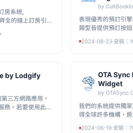
by CultBooki
訂房系統,
表現優秀的預訂引擎
功能齊全的線上訂房引
類型皆提供預訂按鈕
多種自訂選項。,
+
預訂。, WordPress 
訂房系統和渠道管理器
2024-08-23
·
安裝：1
級預訂引擎 (預訂按鈕)
OTA Sync 
e by Lodgify
Widget
by OTASync 
 是一個第三方網路應用，
我們的系統提供獨家
服務。若要使用此外
得全球許多機構、房
dgify。您可透過此
可，這些功能被用來
....
2024-06-19
·
安裝：7
擎，使其成為市場上最