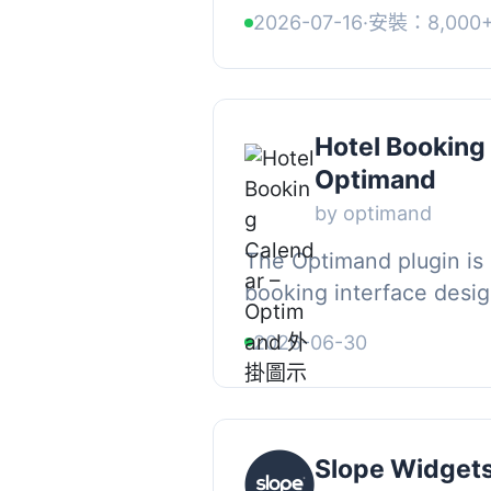
WordPress 的原生外
2026-07-16
·
安裝：8,000
正在尋找可靠的住宿預訂系
Hotel Booking
Optimand
by optimand
The Optimand plugin is
booking interface design
the hospitality industry.
2026-06-30
powerful, local tool to st
Slope Widget