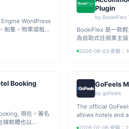
Plugin
by BookiFlex
 Engine WordPress
、船隻、物業或租借
BookiFlex 是
用於住宿、接送或旅
為自助式住宿業主設
且...
WordPress 網
2026-08-03
·
安裝：1
的設置或冗長的表單，
tel Booking
GoFeels M
by gofeels
The official GoFee
Booking, 現在，著名
allows hotels and
 在線軟體也以
easily integrate a
2026-07-06
·
安裝：2