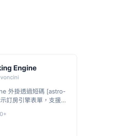
king Engine
avoncini
ngine 外掛透過短碼 [astro-
ne] 顯示訂房引擎表單，支援多
商，讓使用者輕鬆整合訂
0+
】, ...