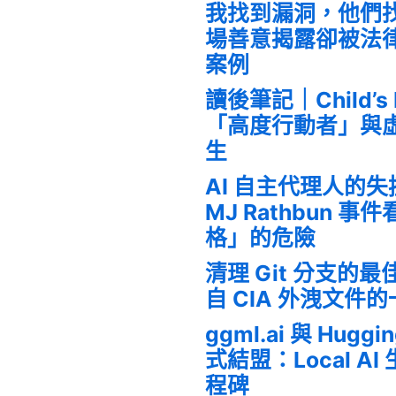
我找到漏洞，他們
場善意揭露卻被法
案例
讀後筆記｜Child’s
「高度行動者」與
生
AI 自主代理人的
MJ Rathbun 
格」的危險
清理 Git 分支的
自 CIA 外洩文件
ggml.ai 與 Huggi
式結盟：Local A
程碑