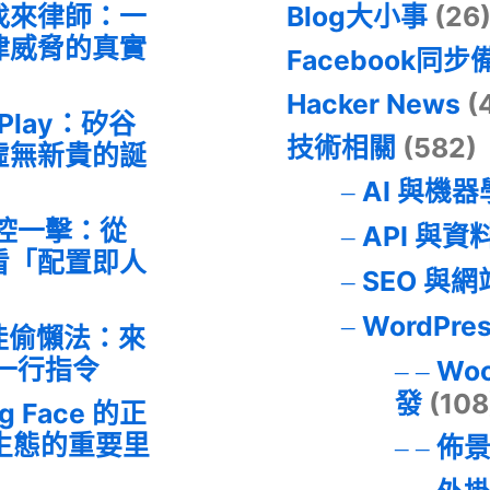
找來律師：一
Blog大小事
(26
律威脅的真實
Facebook同步
Hacker News
(
 Play：矽谷
技術相關
(582)
虛無新貴的誕
AI 與機
失控一擊：從
API 與資
事件看「配置即人
SEO 與
WordPre
最佳偷懶法：來
的一行指令
Wo
發
(108
ng Face 的正
I 生態的重要里
佈