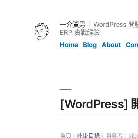
跳
至
主
一介資男
WordPress 
要
ERP 實戰經驗
內
Home
Blog
About
Con
容
文章
[WordPress
首頁
›
外掛目錄
› 開發者：xibe