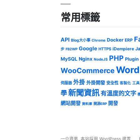
常用標籤
F
API
Docker
ERP
Blog大小事
Chrome
Google
J
iDempiere
HTTPS
步
FB2WP
PHP
MySQL
Nginx
Plugin
NodeJS
Word
WooCommerce
外掛
外掛開發
安全性
伺服器
客製化
工具
新聞資訊
學
有溫度的文字
網站開發
開發
開源ERP
資料庫
一介資男
,
本站採用 WordPress 建置