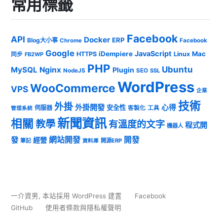
常用標籤
Facebook
API
Docker
ERP
Blog大小事
Chrome
Facebook
Google
JavaScript
iDempiere
Mac
HTTPS
Linux
同步
FB2WP
PHP
Ubuntu
MySQL
Nginx
Plugin
NodeJS
SEO
SSL
WordPress
WooCommerce
VPS
企業
技術
外掛
外掛開發
心得
安全性
伺服器
客製化
工具
管理系統
新聞資訊
相關
教學
有溫度的文字
程式開
機器人
發
網站開發
開發
經營
筆記
開源ERP
資料庫
一介資男
,
本站採用 WordPress 建置
Facebook
GitHub
使用者條款與隱私權聲明