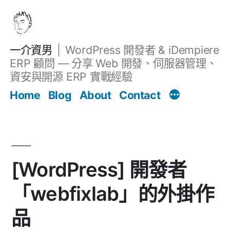
跳
至
主
一介資男
WordPress 開發者 & iDempiere
要
ERP 顧問 — 分享 Web 開發、伺服器管理、
內
資安與開源 ERP 實戰經驗
Filter
容
文章
Home
Blog
About
Contact
[WordPress] 開發者
「webfixlab」的外掛作
品