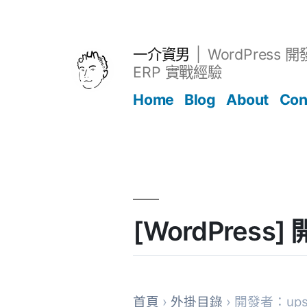
跳
至
主
一介資男
WordPress 
要
ERP 實戰經驗
內
Home
Blog
About
Con
容
文章
[WordPress
首頁
›
外掛目錄
› 開發者：upse