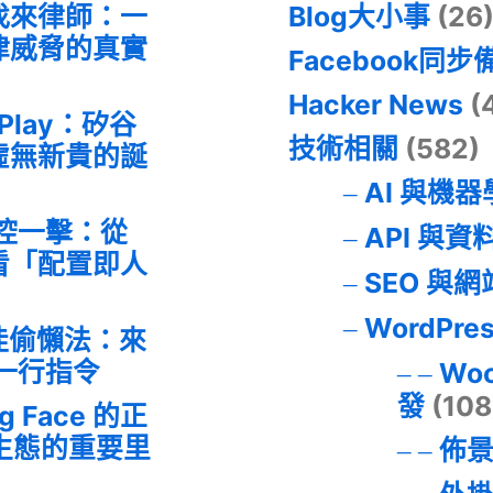
找來律師：一
Blog大小事
(26
律威脅的真實
Facebook同步
Hacker News
(
 Play：矽谷
技術相關
(582)
虛無新貴的誕
AI 與機
失控一擊：從
API 與資
事件看「配置即人
SEO 與
WordPre
最佳偷懶法：來
的一行指令
Wo
發
(108
ng Face 的正
I 生態的重要里
佈