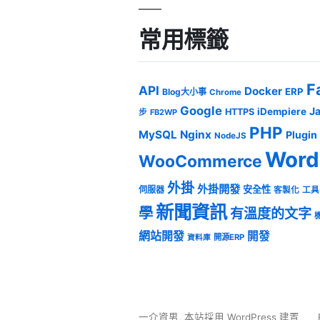
常用標籤
F
API
Docker
ERP
Blog大小事
Chrome
Google
J
iDempiere
HTTPS
步
FB2WP
PHP
MySQL
Nginx
Plugin
NodeJS
Word
WooCommerce
外掛
外掛開發
安全性
伺服器
客製化
工具
新聞資訊
學
有溫度的文字
網站開發
開發
開源ERP
資料庫
一介資男
,
本站採用 WordPress 建置