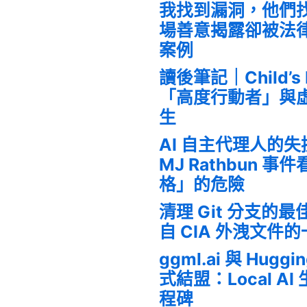
我找到漏洞，他們
場善意揭露卻被法
案例
讀後筆記｜Child’s
「高度行動者」與
生
AI 自主代理人的
MJ Rathbun 
格」的危險
清理 Git 分支的
自 CIA 外洩文件
ggml.ai 與 Huggi
式結盟：Local A
程碑