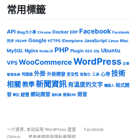
常用標籤
Facebook
API
Docker
ERP
Blog大小事
Chrome
Facebook
Google
JavaScript
iDempiere
Mac
HTTPS
Linux
同步
FB2WP
PHP
Ubuntu
MySQL
Nginx
Plugin
NodeJS
SEO
SSL
WordPress
WooCommerce
VPS
企業
技術
外掛
外掛開發
心得
安全性
伺服器
客製化
工具
管理系統
新聞資訊
相關
教學
有溫度的文字
程式開
機器人
發
網站開發
開發
經營
筆記
開源ERP
資料庫
一介資男
,
本站採用 WordPress 建置
Facebook
GitHub
使用者條款與隱私權聲明