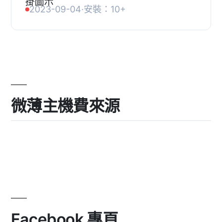
童撫養費，並不考慮每位父母的支出。,
2023-09-04
·
安裝：10+
, [前端演示], [後端演示] Child Support
Cal...
微薄主機費來源
Facebook 專頁