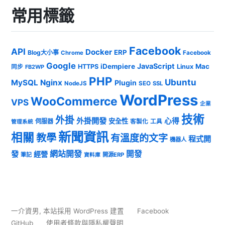
常用標籤
Facebook
API
Docker
ERP
Blog大小事
Chrome
Facebook
Google
JavaScript
iDempiere
Mac
HTTPS
Linux
同步
FB2WP
PHP
Ubuntu
MySQL
Nginx
Plugin
NodeJS
SEO
SSL
WordPress
WooCommerce
VPS
企業
技術
外掛
外掛開發
心得
安全性
伺服器
客製化
工具
管理系統
新聞資訊
相關
教學
有溫度的文字
程式開
機器人
發
網站開發
開發
經營
筆記
開源ERP
資料庫
一介資男
,
本站採用 WordPress 建置
Facebook
GitHub
使用者條款與隱私權聲明