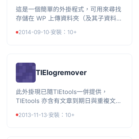
這是一個簡單的外掛程式，可用來尋找
存儲在 WP 上傳資料夾（及其子資料
夾）中，但沒有對應媒體庫項目的文
2014-09-10
·
安裝：10+
件。, 該外掛會為每個文件創建新的未
附加媒體記錄，...
TIElogremover
此外掛現已隨TIEtools一併提供，
TIEtools 亦含有文章到期日與重複文章
控制功能。, 這是一個非常簡單的外掛
2013-11-13
·
安裝：10+
程式，可從您的網路空間中移除累積的
錯誤記錄檔案。...