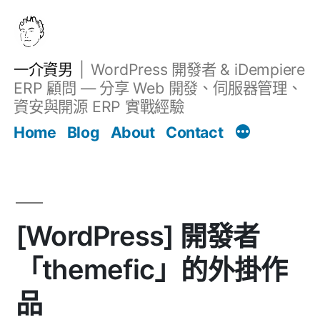
跳
至
主
一介資男
WordPress 開發者 & iDempiere
要
ERP 顧問 — 分享 Web 開發、伺服器管理、
內
資安與開源 ERP 實戰經驗
文章
容
Home
Blog
About
Contact
[WordPress] 開發者
「themefic」的外掛作
品