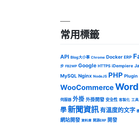
常用標籤
F
API
Docker
ERP
Blog大小事
Chrome
Google
J
iDempiere
HTTPS
步
FB2WP
PHP
MySQL
Nginx
Plugin
NodeJS
Word
WooCommerce
外掛
外掛開發
安全性
伺服器
客製化
工具
新聞資訊
學
有溫度的文字
網站開發
開發
開源ERP
資料庫