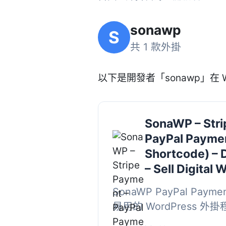
sonawp
S
共 1 款外掛
以下是開發者「sonawp」在 W
SonaWP – Stri
PayPal Paymen
Shortcode) – 
– Sell Digital 
SonaWP PayPal Paym
易用的 WordPress 
PayPal，讓使用者能