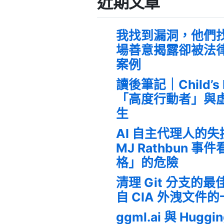
近期文章
我找到漏洞，他們
場善意揭露卻被法
案例
讀後筆記｜Child’s
「高度行動者」與
生
AI 自主代理人的
MJ Rathbun 
格」的危險
清理 Git 分支的
自 CIA 外洩文件
ggml.ai 與 Huggi