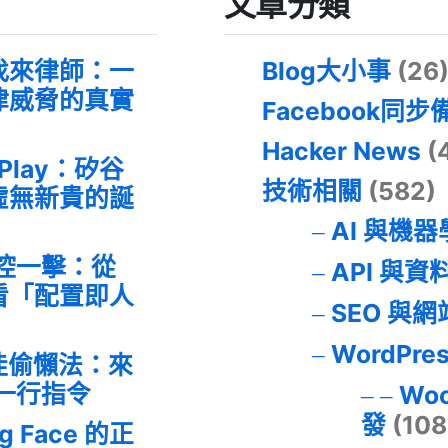
文章分類
找來律師：一
Blog大小事
(26
律威脅的真實
Facebook同步
Hacker News
(
 Play：矽谷
技術相關
(582)
虛無新貴的誕
AI 與機
失控一擊：從
API 與資
事件看「配置即人
SEO 與
WordPre
最佳偷懶法：來
的一行指令
Wo
發
(108
ng Face 的正