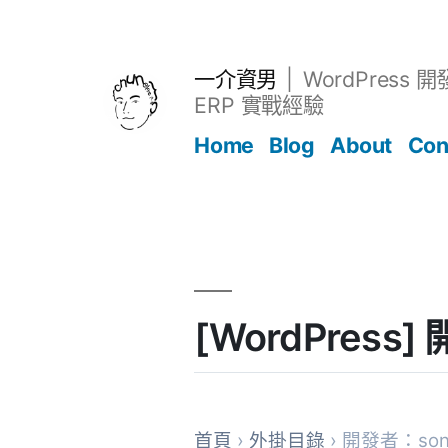
跳
至
主
一介資男
WordPress 
要
ERP 實戰經驗
內
Home
Blog
About
Con
容
文章
[WordPres
首頁
›
外掛目錄
› 開發者：son