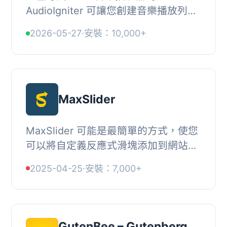
AudioIgniter 可讓您創建音樂播放列表
並將其嵌入 WordPress 文章、頁面或
2026-05-27
·
安裝：10,000+
自定義文章類型中。通過使用標准的
WordPress 媒體上傳...
MaxSlider
MaxSlider 可能是最簡單的方式，使您
可以將自定義反應式滑塊添加到網站的
任何頁面。每個滑塊/幻燈片都可以創建
2025-04-25
·
安裝：7,000+
無限滑塊和自定義設置，並且您可以建
立無限滑塊...
GutenBee – Gutenberg