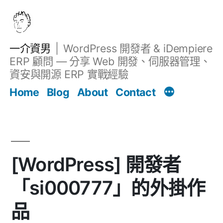
跳
至
主
一介資男
WordPress 開發者 & iDempiere
要
ERP 顧問 — 分享 Web 開發、伺服器管理、
內
資安與開源 ERP 實戰經驗
文章
容
Home
Blog
About
Contact
[WordPress] 開發者
「si000777」的外掛作
品