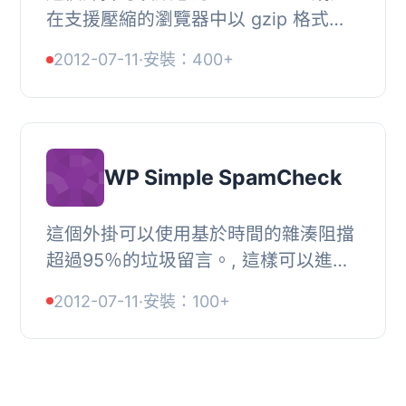
在支援壓縮的瀏覽器中以 gzip 格式輸
出頁面。, HTTP 壓縮通常會使網頁大
2012-07-11
·
安裝：400+
小減少 60-80%（對於寬頻用戶），並
且下載速度提高...
WP Simple SpamCheck
這個外掛可以使用基於時間的雜湊阻擋
超過95％的垃圾留言。, 這樣可以進行
最少的檢查，幾乎可以刪除所有垃圾留
2012-07-11
·
安裝：100+
言，而且不需要註冊到第三方API。, 這
個外掛已經...