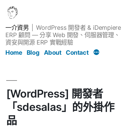
跳
至
主
一介資男
WordPress 開發者 & iDempiere
要
ERP 顧問 — 分享 Web 開發、伺服器管理、
內
資安與開源 ERP 實戰經驗
Filter
容
文章
Home
Blog
About
Contact
[WordPress] 開發者
「sdesalas」的外掛作
品