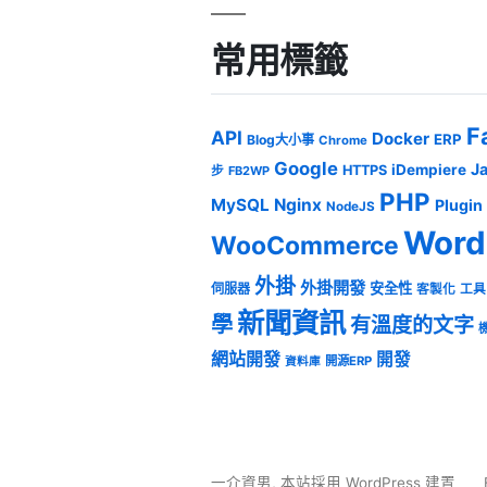
常用標籤
F
API
Docker
ERP
Blog大小事
Chrome
Google
J
iDempiere
HTTPS
步
FB2WP
PHP
MySQL
Nginx
Plugin
NodeJS
Word
WooCommerce
外掛
外掛開發
安全性
伺服器
客製化
工具
新聞資訊
學
有溫度的文字
網站開發
開發
開源ERP
資料庫
一介資男
,
本站採用 WordPress 建置