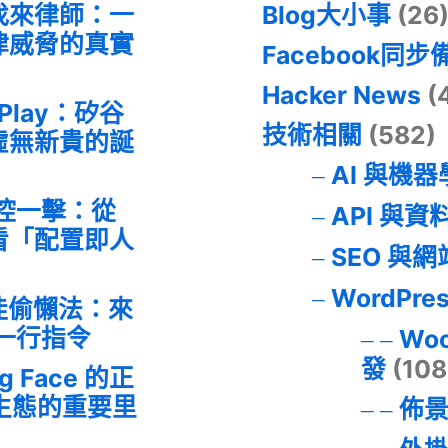
找來律師：一
Blog大小事
(26
律威脅的真實
Facebook同步
Hacker News
(
 Play：矽谷
技術相關
(582)
虛無新貴的誕
AI 與機
失控一擊：從
API 與資
事件看「配置即人
SEO 與
WordPre
最佳偷懶法：來
的一行指令
Wo
發
(108
ng Face 的正
I 生態的重要里
佈