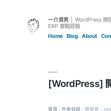
跳
至
主
一介資男
WordPress 
要
ERP 實戰經驗
內
Home
Blog
About
Con
容
文章
[WordPress
首頁
›
外掛目錄
› 開發者：sala