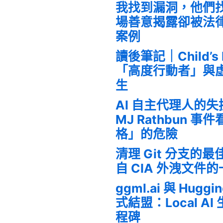
我找到漏洞，他們
場善意揭露卻被法
案例
讀後筆記｜Child’s
「高度行動者」與
生
AI 自主代理人的
MJ Rathbun 
格」的危險
清理 Git 分支的
自 CIA 外洩文件
ggml.ai 與 Huggi
式結盟：Local A
程碑