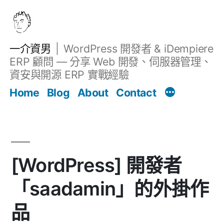
跳
至
主
一介資男
WordPress 開發者 & iDempiere
要
ERP 顧問 — 分享 Web 開發、伺服器管理、
內
資安與開源 ERP 實戰經驗
Filter
容
文章
Home
Blog
About
Contact
[WordPress] 開發者
「saadamin」的外掛作
品