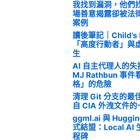
我找到漏洞，他們
場善意揭露卻被法
案例
讀後筆記｜Child’s
「高度行動者」與
生
AI 自主代理人的
MJ Rathbun 
格」的危險
清理 Git 分支的
自 CIA 外洩文件
ggml.ai 與 Huggi
式結盟：Local A
程碑