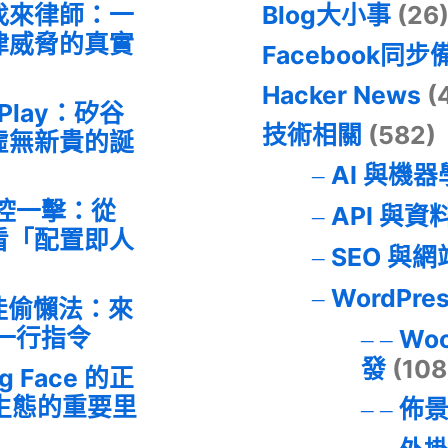
找來律師：一
Blog大小事
(26
律威脅的真實
Facebook同步
Hacker News
(
 Play：矽谷
技術相關
(582)
虛無新貴的誕
AI 與機
失控一擊：從
API 與資
事件看「配置即人
SEO 與
WordPre
最佳偷懶法：來
的一行指令
Wo
發
(108
ng Face 的正
I 生態的重要里
佈