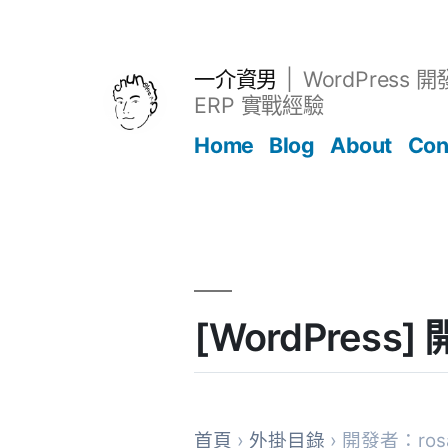
跳
至
主
一介資男
WordPress 
要
ERP 實戰經驗
內
Home
Blog
About
Con
容
文章
[WordPress
首頁
›
外掛目錄
› 開發者：rosar