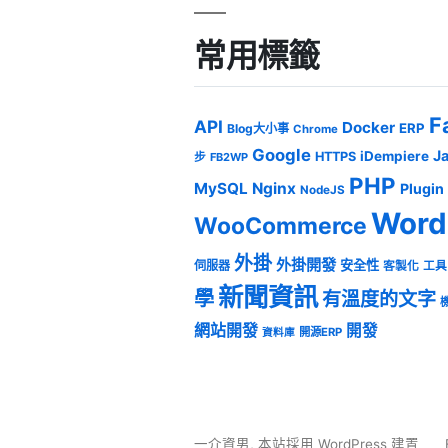
常用標籤
F
API
Docker
ERP
Blog大小事
Chrome
Google
J
iDempiere
HTTPS
步
FB2WP
PHP
MySQL
Nginx
Plugin
NodeJS
Word
WooCommerce
外掛
外掛開發
安全性
伺服器
客製化
工具
新聞資訊
學
有溫度的文字
網站開發
開發
開源ERP
資料庫
一介資男
,
本站採用 WordPress 建置