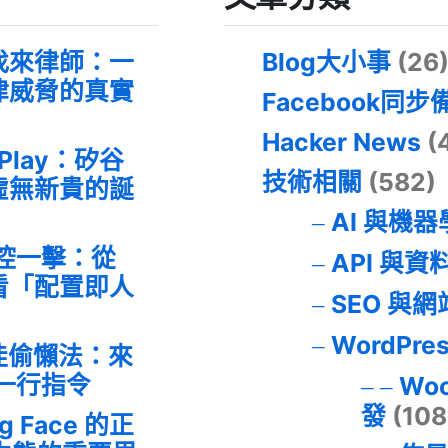
找來律師：一
Blog大小事
(26
律威脅的真實
Facebook同步
Hacker News
(
 Play：矽谷
技術相關
(582)
虛無新貴的誕
AI 與機
失控一擊：從
API 與資
事件看「配置即人
SEO 與
WordPre
最佳偷懶法：來
的一行指令
Wo
發
(108
ng Face 的正