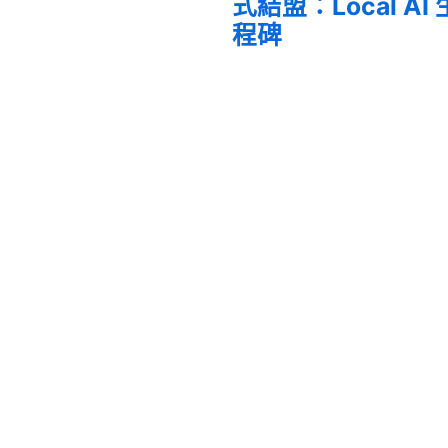
式結盟：Local A
程碑