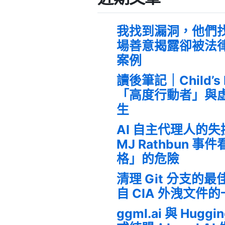
我找到漏洞，他們
場善意揭露卻被法
案例
讀後筆記｜Child’s
「高度行動者」與
生
AI 自主代理人的
MJ Rathbun 
格」的危險
清理 Git 分支的
自 CIA 外洩文件
ggml.ai 與 Huggi