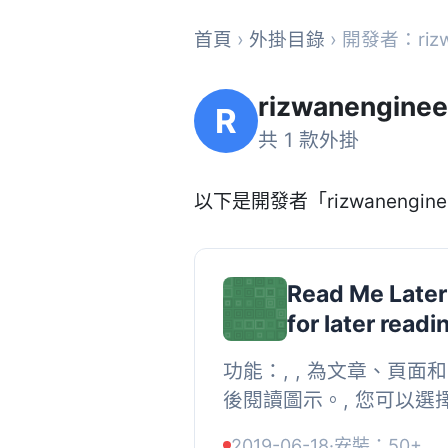
首頁
›
外掛目錄
› 開發者：rizw
rizwanengine
R
共 1 款外掛
以下是開發者「rizwanengine
Read Me Later
for later readi
功能：, , 為文章、頁
後閱讀圖示。, 您可以選
像。, 支援短碼，可將稍
2019-06-18
·
安裝：50+