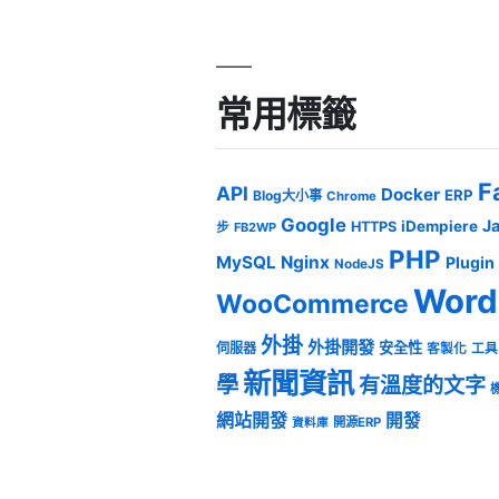
常用標籤
F
API
Docker
ERP
Blog大小事
Chrome
Google
J
iDempiere
HTTPS
步
FB2WP
PHP
MySQL
Nginx
Plugin
NodeJS
Word
WooCommerce
外掛
外掛開發
安全性
伺服器
客製化
工具
新聞資訊
學
有溫度的文字
網站開發
開發
開源ERP
資料庫