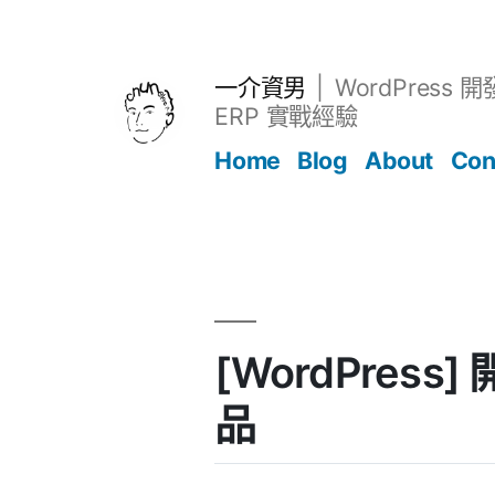
跳
至
主
一介資男
WordPress 
要
ERP 實戰經驗
內
Home
Blog
About
Con
容
文章
[WordPress
品