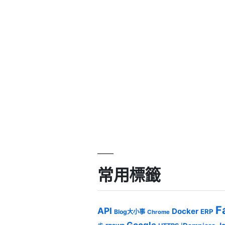
常用標籤
F
API
Docker
ERP
Blog大小事
Chrome
Google