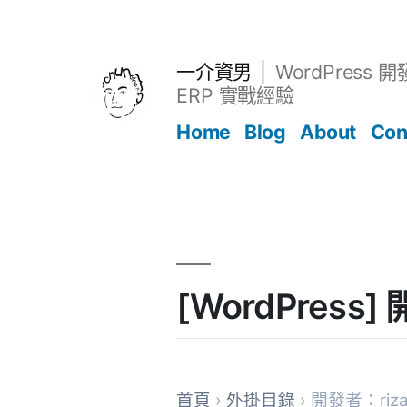
跳
至
主
一介資男
WordPress 
要
ERP 實戰經驗
內
Home
Blog
About
Con
容
文章
[WordPress
首頁
›
外掛目錄
› 開發者：rizaa