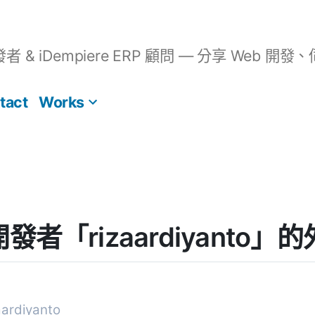
開發者 & iDempiere ERP 顧問 — 分享 We
tact
Works
] 開發者「rizaardiyanto
rdiyanto