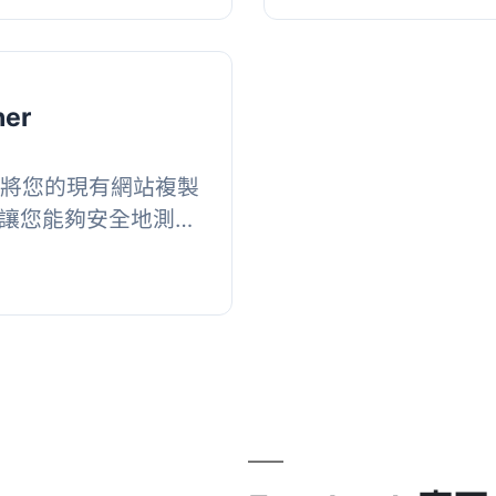
ner
外掛可將您的現有網站複製
境，讓您能夠安全地測試
而不會影響到生產環
背景...