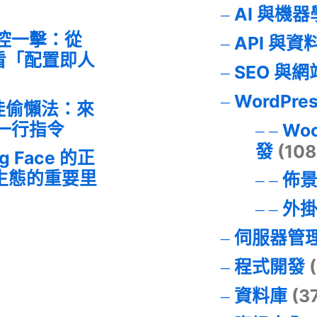
AI 與機
失控一擊：從
API 與資
事件看「配置即人
SEO 與
WordPre
最佳偷懶法：來
的一行指令
Wo
發
(108
ng Face 的正
I 生態的重要里
佈
外
伺服器管
程式開發
(
資料庫
(3