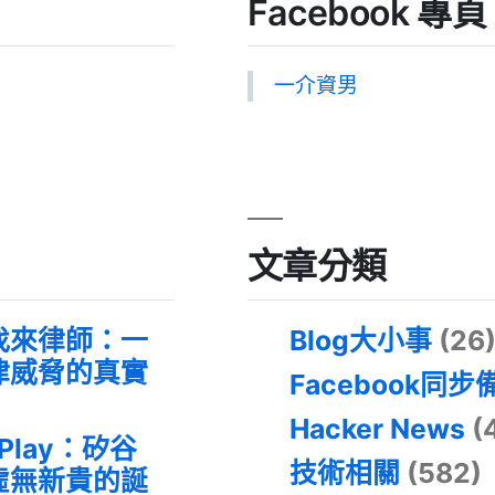
Facebook 專頁
一介資男
文章分類
找來律師：一
Blog大小事
(26
律威脅的真實
Facebook同步
Hacker News
(
 Play：矽谷
技術相關
(582)
虛無新貴的誕