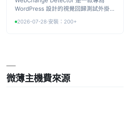
WebChange Detector 是一款專為
WordPress 設計的視覺回歸測試外掛，
能在自動更新、外掛安裝或佈署後，及
2026-07-28
·
安裝：200+
時捕捉網站佈局的破損情況，幫助網站
擁有者在訪客之...
微薄主機費來源