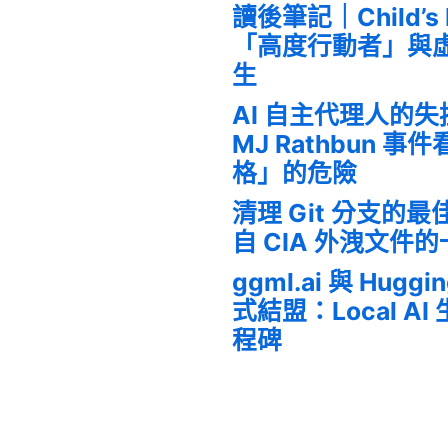
讀後筆記｜Child’s
「高度行動者」與
生
AI 自主代理人的
MJ Rathbun 
格」的危險
清理 Git 分支的
自 CIA 外洩文件
ggml.ai 與 Huggi
式結盟：Local A
程碑