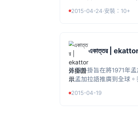
Help 標籤。, 移除 Admin
2015-04-24
·
安裝：10+
Admin）。, 自定義登錄頁
একাত্তর | ekatto
這個外掛旨在將1971年
以孟加拉語推廣到全球。
小的努力使每一位使用互
2015-04-19
了解我們偉大的孟加拉獨立戰