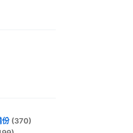
)
備份
(370)
499)