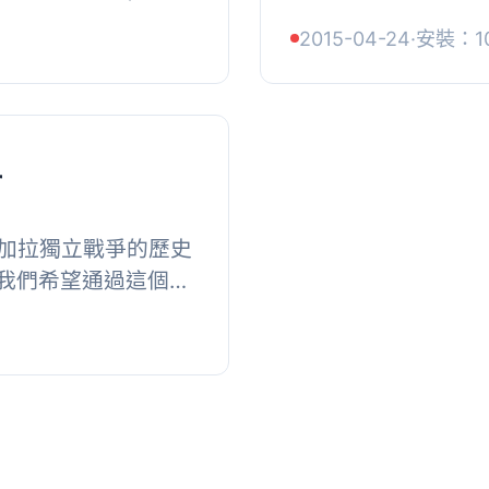
 Bar（Excerpt
輕量級-僅3KB, 
2015-04-24
·
安裝：1
面標...
受使用。, 由http://goo
r
孟加拉獨立戰爭的歷史
我們希望通過這個小
聯網的孟加拉人都能
...