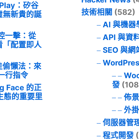
 Play：矽谷
技術相關
(582)
虛無新貴的誕
AI 與機
失控一擊：從
API 與資
事件看「配置即人
SEO 與
WordPre
最佳偷懶法：來
的一行指令
Wo
發
(108
ng Face 的正
I 生態的重要里
佈
外
伺服器管
程式開發
(