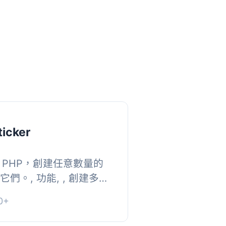
icker
 PHP，創建任意數量的
顯示它們。, 功能, , 創建多個
中選擇外觀。, 設置標
0+
動畫設置...