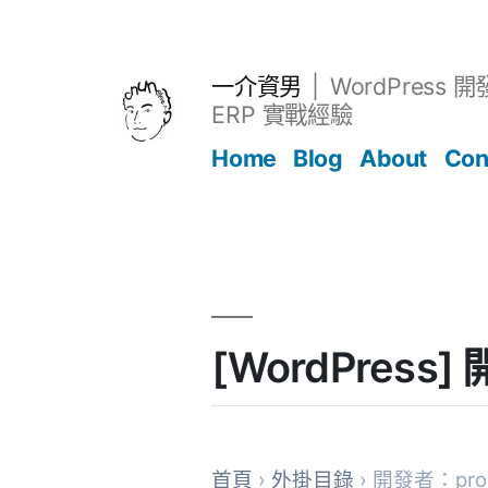
跳
至
主
一介資男
WordPress 
要
ERP 實戰經驗
內
Home
Blog
About
Con
容
文章
[WordPress
首頁
›
外掛目錄
› 開發者：projo