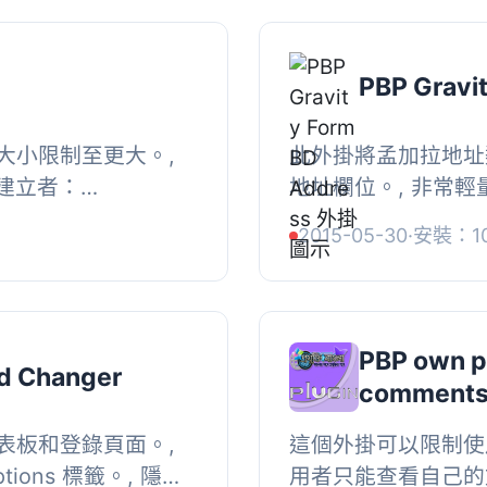
PBP Gravi
大小限制至更大。,
此外掛將孟加拉地址類型新
 建立者：
地址欄位。, 非常輕量
2015-05-30
·
安裝：1
PBP own p
d Changer
comments 
表板和登錄頁面。,
這個外掛可以限制使
ptions 標籤。, 隱藏
用者只能查看自己的