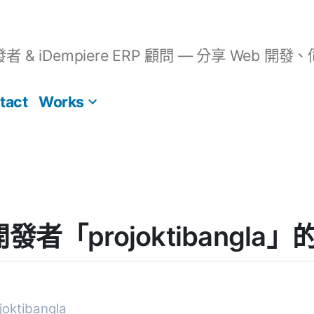
開發者 & iDempiere ERP 顧問 — 分享 We
tact
Works
] 開發者「projoktibangl
ktibangla