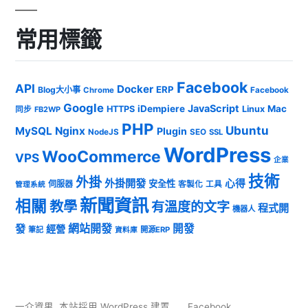
常用標籤
Facebook
API
Docker
ERP
Blog大小事
Chrome
Facebook
Google
JavaScript
iDempiere
Mac
HTTPS
Linux
同步
FB2WP
PHP
Ubuntu
MySQL
Nginx
Plugin
NodeJS
SEO
SSL
WordPress
WooCommerce
VPS
企業
技術
外掛
外掛開發
心得
安全性
伺服器
客製化
工具
管理系統
新聞資訊
相關
教學
有溫度的文字
程式開
機器人
發
網站開發
開發
經營
筆記
開源ERP
資料庫
一介資男
,
本站採用 WordPress 建置
Facebook