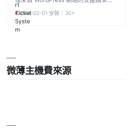
幫助台和支援票證系統外掛。, 簡易的
2024-02-01
·
安裝：30+
支援請求管理 - 花費更少的時間和精力
為客戶提供...
微薄主機費來源