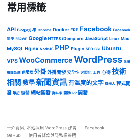
常用標籤
Facebook
API
Docker
ERP
Blog大小事
Chrome
Facebook
Google
JavaScript
iDempiere
Mac
HTTPS
Linux
同步
FB2WP
PHP
Ubuntu
MySQL
Nginx
Plugin
NodeJS
SEO
SSL
WordPress
WooCommerce
VPS
企業
技術
外掛
外掛開發
心得
安全性
伺服器
客製化
工具
管理系統
新聞資訊
相關
教學
有溫度的文字
程式開
機器人
發
網站開發
開發
經營
筆記
開源ERP
資料庫
一介資男
,
本站採用 WordPress 建置
Facebook
GitHub
使用者條款與隱私權聲明